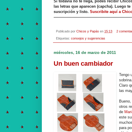
Si todavía no te llega, podés recibir Chic
las letras que aparecen (capcha). Luego te 
suscripción y listo.
Suscribite aquí a Chic
------------------------------------------------------------------
Publicado por
Chicos y Papás
en
15:13
2 comenta
Etiquetas:
consejos y sugerencias
miércoles, 16 de marzo de 2011
Un buen cambiador
Tengo u
sobrina
Claro q
las ma
Bueno, 
otros r
de
Mar
este su
muchos 
para po