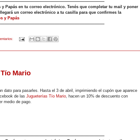
------------------------------------------------------------------------------------
os y Papás en tu correo electrónico. Tenés que completar tu mail y poner
llegará un correo electrónico a tu casilla para que confirmes la
os y Papás
------------------------------------------------------------------------------------
entarios:
 Tío Mario
n dato para pasarles. Hasta el 3 de abril, imprimiendo el cupón que aparece
acebook de las
Jugueterías Tío Mario
, hacen un 10% de descuento con
er medio de pago.
------------------------------------------------------------------------------------