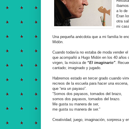
Resulta
íbamos 
a lo de
Eran lo
otra sa
mi casa
Una pequeña anécdota que a mi familia le enc
Midón.
Cuando todavía no estaba de moda vender el c
que acompañó a Hugo Midón en los 40 años de 
virgen, la música de
“El imaginario”
. Recue
cantado; imaginado y jugado.
Habremos estado en tercer grado cuando vi
recreos de la escuela para hacer una escena, 
que “era un payaso”.
“Somos dos payasos, tomados del brazo,
somos dos payasos, tomados del brazo.
Me gusta su manera de ser,
me gusta su manera de ser.”
Creatividad, juego, imaginación, sorpresa y 