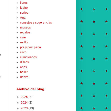
libros
teatro
sorteo
Ana
consejos y sugerencias
museos
regalos
cine
netflix
pre y post parto
circo
n
cumpleaños
discos
apps
ballet
o
danza
Archivo del blog
►
2025
(2)
►
2024
(2)
►
2023
(13)