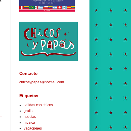
a
Contacto
chicosypapas@hotmail.com
Etiquetas
salidas con chicos
gratis
noticias
música
vacaciones