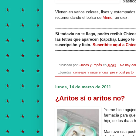
plástico
Vienen en varios colores, lisos y estampados
recomendando el bolso de
Mimo
, un diez.
------------------------------------------------------------------
Si todavía no te llega, podés recibir Chic
las letras que aparecen (capcha). Luego te 
suscripción y listo.
Suscribite aquí a Chic
------------------------------------------------------------------
Publicado por
Chicos y Papás
en
16:49
No hay co
Etiquetas:
consejos y sugerencias
,
pre y post parto
lunes, 14 de marzo de 2011
¿Aritos sí o aritos no?
Yo me hice agujeri
farmacia para que
hija, se los iba a
Mantuve esa postu