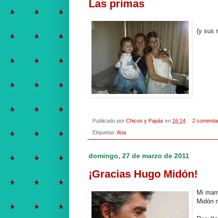
Las primas
(y sus
Publicado por
Chicos y Papás
en
16:14
2 comenta
Etiquetas:
Ana
domingo, 27 de marzo de 2011
¡Gracias Hugo Midón!
Mi mamá
Midón m