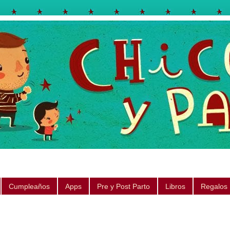
egos, libros, regalos, canciones, consejos, sugerencias
Cumpleaños
Apps
Pre y Post Parto
Libros
Regalos