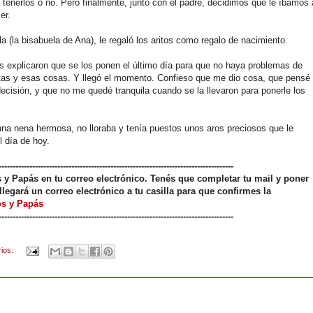
a tenerlos o no. Pero finalmente, junto con el padre, decidimos que le íbamos 
er.
 (la bisabuela de Ana), le regaló los aritos como regalo de nacimiento.
os explicaron que se los ponen el último día para que no haya problemas de
itas y esas cosas. Y llegó el momento. Confieso que me dio cosa, que pensé
ecisión, y que no me quedé tranquila cuando se la llevaron para ponerle los
na nena hermosa, no lloraba y tenía puestos unos aros preciosos que le
l día de hoy.
------------------------------------------------------------------------------------
os y Papás en tu correo electrónico. Tenés que completar tu mail y poner
llegará un correo electrónico a tu casilla para que confirmes la
os y Papás
------------------------------------------------------------------------------------
rios: