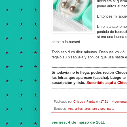
decidiera si querí
poner aritos al nac
Entonces mi abuela
En el sanatorio n
pérdida de tuerqu
si era una buena d
aritos a la nurserí.
Todo eso duró diez minutos. Después volvió u
regaló su bisabuela y son los que usa hasta e
------------------------------------------------------------------
Si todavía no te llega, podés recibir Chic
las letras que aparecen (capcha). Luego te 
suscripción y listo.
Suscribite aquí a Chic
------------------------------------------------------------------
Publicado por
Chicos y Papás
en
17:21
4 comenta
Etiquetas:
Ana
,
aritos
,
aros
,
pre y post parto
viernes, 4 de marzo de 2011