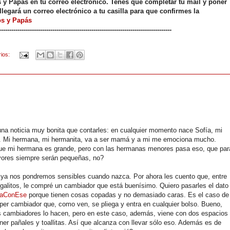
os y Papás en tu correo electrónico. Tenés que completar tu mail y poner
llegará un correo electrónico a tu casilla para que confirmes la
os y Papás
------------------------------------------------------------------------------------
rios:
na noticia muy bonita que contarles: en cualquier momento nace Sofía, mi
. Mi hermana, mi hermanita, va a ser mamá y a mi me emociona mucho.
ue mi hermana es grande, pero con las hermanas menores pasa eso, que par
yores siempre serán pequeñas, no?
ya nos pondremos sensibles cuando nazca. Por ahora les cuento que, entre
egalitos, le compré un cambiador que está buenísimo. Quiero pasarles el dato
iaConEse
porque tienen cosas copadas y no demasiado caras. Es el caso de
per cambiador que, como ven, se pliega y entra en cualquier bolso. Bueno,
cambiadores lo hacen, pero en este caso, además, viene con dos espacios
ner pañales y toallitas. Así que alcanza con llevar sólo eso. Además es de