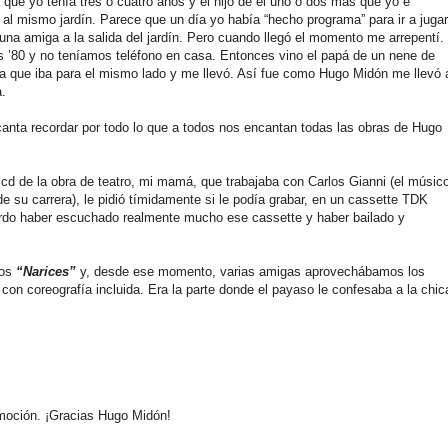
 que yo tenía tres o cuatro años y el hijo de él uno o dos más que yo e
al mismo jardín. Parece que un día yo había “hecho programa” para ir a jugar
 una amiga a la salida del jardín. Pero cuando llegó el momento me arrepentí.
s ’80 y no teníamos teléfono en casa. Entonces vino el papá de un nene de
la que iba para el mismo lado y me llevó. Así fue como Hugo Midón me llevó 
.
anta recordar por todo lo que a todos nos encantan todas las obras de Hugo
d de la obra de teatro, mi mamá, que trabajaba con Carlos Gianni (el músic
su carrera), le pidió tímidamente si le podía grabar, en un cassette TDK
rdo haber escuchado realmente mucho ese cassette y haber bailado y
mos
“Narices”
y, desde ese momento, varias amigas aprovechábamos los
con coreografía incluida. Era la parte donde el payaso le confesaba a la chic
emoción. ¡Gracias Hugo Midón!