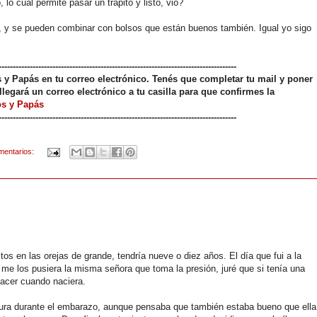
, lo cual permite pasar un trapito y listo, vió?
, y se pueden combinar con bolsos que están buenos también. Igual yo sigo
------------------------------------------------------------------------------------
os y Papás en tu correo electrónico. Tenés que completar tu mail y poner
llegará un correo electrónico a tu casilla para que confirmes la
os y Papás
------------------------------------------------------------------------------------
mentarios:
tos en las orejas de grande, tendría nueve o diez años. El día que fui a la
 me los pusiera la misma señora que toma la presión, juré que si tenía una
 hacer cuando naciera.
ra durante el embarazo, aunque pensaba que también estaba bueno que ella