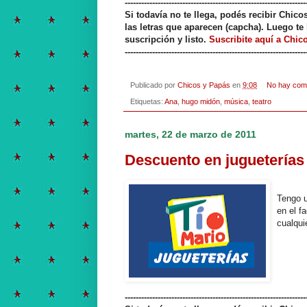
------------------------------------------------------------------
Si todavía no te llega, podés recibir Chic
las letras que aparecen (capcha). Luego te 
suscripción y listo.
Suscribite aquí a Chic
------------------------------------------------------------------
Publicado por
Chicos y Papás
en
9:08
No hay com
Etiquetas:
Ana
,
hugo midón
,
música
,
teatro
martes, 22 de marzo de 2011
Descuento en jugueterías
Tengo u
en el f
cualqui
------------------------------------------------------------------