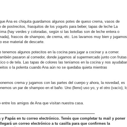
que Ana es chiquita guardamos algunos potes de queso crema, vasos de
o de postrecitos, frasquitos de los yogurts para beber, tapas de leche La
ima (hay verdes y coloradas, según si las botellas son de leche entera o
mada), frascos de shampoo, de crema, etc. Los lavamos muy bien y jugamos
o ese material de descarte.
 tenemos algunos potecitos en la cocina para jugar a cocinar y a comer.
ambién pasaron al comedor, donde jugamos al supermercado junto con frutas
tico o de tela. Las tapas de colores las teníamos en la cocina y nos ayudaba
fideitos o la polenta cuando Ana aún no se quedaba quieta mientras
nemos crema y jugamos con las partes del cuerpo y ahora, la novedad, es
emos un par de shampoo en el baño. Uno (lleno) uso yo, y el otro (vacío), l
entre los amigos de Ana que visitan nuestra casa.
------------------------------------------------------------------------------------
os y Papás en tu correo electrónico. Tenés que completar tu mail y poner
llegará un correo electrónico a tu casilla para que confirmes la