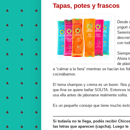
Tapas, potes y frascos
Desde 
yogurt 
Serenís
descre
con tod
Siempre
Ahora t
de plás
a “calmar a la fiera” mientras se hacían los 
cocinábamos.
El tema shampoo y crema es un boom. Nos po
que Ana se quiere bañar SOLITA. Entonces ten
usa ella antes de jabonarse realmente solita.
Es un pequeño consejo que tiene mucho éxito 
------------------------------------------------------------------
Si todavía no te llega, podés recibir Chic
las letras que aparecen (capcha). Luego te 