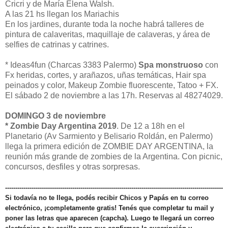
Cricri y de María Elena Walsh.
A las 21 hs llegan los Mariachis
En los jardines, durante toda la noche habrá talleres de
pintura de calaveritas, maquillaje de calaveras, y área de
selfies de catrinas y catrines.
* Ideas4fun (Charcas 3383 Palermo)
Spa monstruoso
con
Fx heridas, cortes, y arañazos, uñas temáticas, Hair spa
peinados y color, Makeup Zombie fluorescente, Tatoo + FX.
El sábado 2 de noviembre a las 17h. Reservas al 48274029.
DOMINGO 3 de noviembre
* Zombie Day Argentina 2019
. De 12 a 18h en el
Planetario (Av Sarmiento y Belisario Roldán, en Palermo)
llega la primera edición de ZOMBIE DAY ARGENTINA, la
reunión más grande de zombies de la Argentina. Con picnic,
concursos, desfiles y otras sorpresas.
-----------------------------------------------------------------------------------------------------------
Si todavía no te llega, podés recibir Chicos y Papás en tu correo
electrónico, ¡completamente gratis! Tenés que completar tu mail y
poner las letras que aparecen (capcha). Luego te llegará un correo