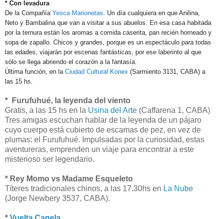
* Con levadura
De la Compañía
Yesca Marionetas
. Un día cualquiera en que Anilina,
Neto y Bambalina que van a visitar a sus abuelos. En esa casa habitada
por la ternura están los aromas a comida caserita, pan recién horneado y
sopa de zapallo. Chicos y grandes, porque es un espectáculo para todas
las edades, viajarán por escenas fantásticas, por ese laberinto al que
sólo se llega abriendo el corazón a la fantasía.
Última función, en la
Ciudad Cultural Konex
(Sarmiento 3131, CABA) a
las 15 hs.
* Furufuhué, la leyenda del viento
Gratis, a las 15 hs en la
Usina del Arte
(Caffarena 1, CABA)
Tres amigas escuchan hablar de la leyenda de un pájaro
cuyo cuerpo está cubierto de escamas de pez, en vez de
plumas: el Furufuhué. Impulsadas por la curiosidad, estas
aventureras, emprenden un viaje para encontrar a este
misterioso ser legendario.
* Rey Momo vs Madame Esqueleto
Títeres tradicionales chinos, a las 17.30hs en
La Nube
(Jorge Newbery 3537, CABA).
*
Vuelta Canela