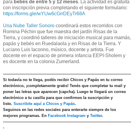
para
bebés de entre 5 y 12 meses
. La actividad es gratuita
con inscripción previa completando el siguiente formulario:
https://forms.gle/wYUw6cGrrDEyTr68A
Una Nube Taller Sonoro
coordinará estos recorridos con
Romina Péchin que fue maestra del jardín Risas de la
Tierra, y coordinó talleres de iniciación musical para mamás,
papás y bebés en Ruedalaola y en Risas de la Tierra. Y
Luciano Luis Iaconno, músico, docente y artista. Fue
docente en el espacio de primera infancia EEPI-Sholem y
es docente en la colonia Zumerland.
-----------------------------------------------------------------------------------------------------------
Si todavía no te llega, podés recibir Chicos y Papás en tu correo
electrónico, ¡completamente gratis! Tenés que completar tu mail y
poner las letras que aparecen (capcha). Luego te llegará un correo
electrónico a tu casilla para que confirmes la suscripción y
listo.
Suscribite aquí a Chicos y Papás
.
Seguinos en las redes sociales para enterarte siempre de los
mejores programas. En
Facebook
Instagram
y
Twitter
.
-----------------------------------------------------------------------------------------------------------
-