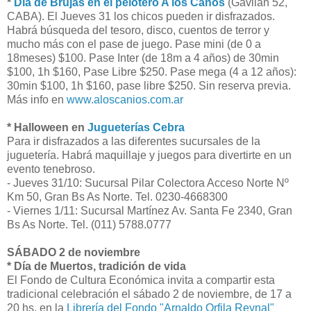
*
Día de Brujas en el pelotero A los Caños
(Gavilán 52,
CABA). El Jueves 31 los chicos pueden ir disfrazados.
Habrá búsqueda del tesoro, disco, cuentos de terror y
mucho más con el pase de juego. Pase mini (de 0 a
18meses) $100. Pase Inter (de 18m a 4 años) de 30min
$100, 1h $160, Pase Libre $250. Pase mega (4 a 12 años):
30min $100, 1h $160, pase libre $250. Sin reserva previa.
Más info en
www.aloscanios.com.ar
* Halloween en
Jugueterías Cebra
Para ir disfrazados a las diferentes sucursales de la
juguetería. Habrá maquillaje y juegos para divertirte en un
evento tenebroso.
- Jueves 31/10: Sucursal Pilar Colectora Acceso Norte Nº
Km 50, Gran Bs As Norte. Tel. 0230-4668300
- Viernes 1/11: Sucursal Martínez Av. Santa Fe 2340, Gran
Bs As Norte. Tel. (011) 5788.0777
SÁBADO 2 de noviembre
* Día de Muertos, tradición de vida
El Fondo de Cultura Económica invita a compartir esta
tradicional celebración el sábado 2 de noviembre, de 17 a
20 hs, en la
Librería del Fondo "Arnaldo Orfila Reynal"