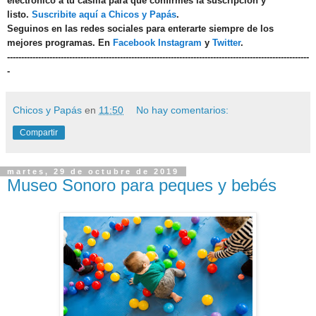
electrónico a tu casilla para que confirmes la suscripción y
listo.
Suscribite aquí a Chicos y Papás
.
Seguinos en las redes sociales para enterarte siempre de los
mejores programas. En
Facebook
Instagram
y
Twitter
.
-----------------------------------------------------------------------------------------------------------
-
Chicos y Papás
en
11:50
No hay comentarios:
Compartir
martes, 29 de octubre de 2019
Museo Sonoro para peques y bebés