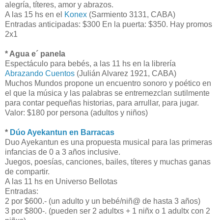
alegría, títeres, amor y abrazos.
A las 15 hs en el
Konex
(Sarmiento 3131, CABA)
Entradas anticipadas: $300 En la puerta: $350. Hay promos
2x1
* Agua e´ panela
Espectáculo para bebés, a las 11 hs en la librería
Abrazando Cuentos
(Julián Alvarez 1921, CABA)
Muchos Mundos propone un encuentro sonoro y poético en
el que la música y las palabras se entremezclan sutilmente
para contar pequeñas historias, para arrullar, para jugar.
Valor: $180 por persona (adultos y niños)
*
Dúo Ayekantun en Barracas
Duo Ayekantun es una propuesta musical para las primeras
infancias de 0 a 3 años inclusive.
Juegos, poesías, canciones, bailes, títeres y muchas ganas
de compartir.
A las 11 hs en Universo Bellotas
Entradas:
2 por $600.- (un adulto y un bebé/niñ@ de hasta 3 años)
3 por $800-. (pueden ser 2 adultxs + 1 niñx o 1 adultx con 2