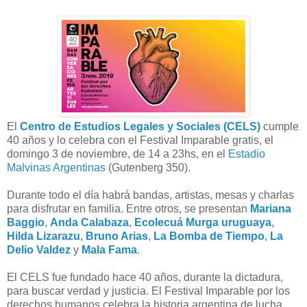
El
Centro de Estudios Legales y Sociales (CELS)
cumple
40 años y lo celebra con el Festival Imparable gratis, el
domingo 3 de noviembre, de 14 a 23hs, en el
Estadio
Malvinas Argentinas
(Gutenberg 350).
Durante todo el día habrá bandas, artistas, mesas y charlas
para disfrutar en familia. Entre otros, se presentan
Mariana
Baggio
,
Anda Calabaza
,
Ecolecuá Murga uruguaya
,
Hilda Lizarazu
,
Bruno Arias
,
La Bomba de Tiempo
,
La
Delio Valdez
y
Mala Fama
.
El CELS fue fundado hace 40 años, durante la dictadura,
para buscar verdad y justicia. El Festival Imparable por los
derechos humanos celebra la historia argentina de lucha