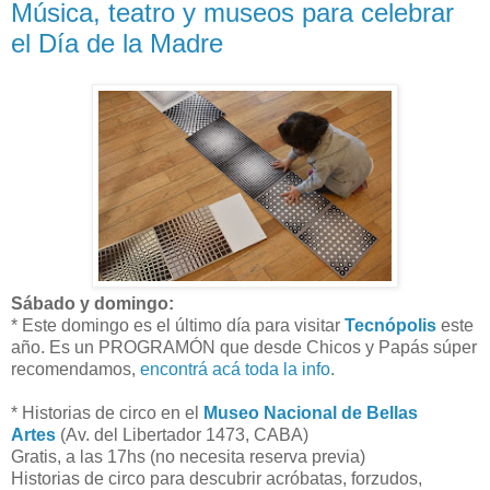
Música, teatro y museos para celebrar
el Día de la Madre
Sábado y domingo:
* Este domingo es el último día para visitar
Tecnópolis
este
año. Es un PROGRAMÓN que desde Chicos y Papás súper
recomendamos,
encontrá acá toda la info
.
* Historias de circo en el
Museo Nacional de Bellas
Artes
(Av. del Libertador 1473, CABA)
Gratis, a las 17hs (no necesita reserva previa)
Historias de circo para descubrir acróbatas, forzudos,