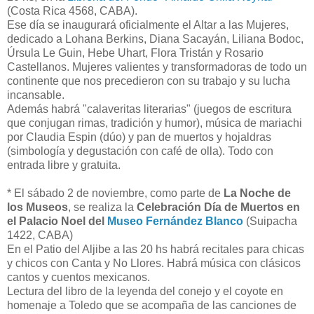
(Costa Rica 4568, CABA).
Ese día se inaugurará oficialmente el Altar a las Mujeres,
dedicado a Lohana Berkins, Diana Sacayán, Liliana Bodoc,
Úrsula Le Guin, Hebe Uhart, Flora Tristán y Rosario
Castellanos. Mujeres valientes y transformadoras de todo un
continente que nos precedieron con su trabajo y su lucha
incansable.
Además habrá "calaveritas literarias" (juegos de escritura
que conjugan rimas, tradición y humor), música de mariachi
por Claudia Espin (dúo) y pan de muertos y hojaldras
(simbología y degustación con café de olla). Todo con
entrada libre y gratuita.
* El sábado 2 de noviembre, como parte de
La Noche de
los Museos
, se realiza la
Celebración Día de Muertos en
el Palacio Noel del
Museo Fernández Blanco
(Suipacha
1422, CABA)
En el Patio del Aljibe a las 20 hs habrá recitales para chicas
y chicos con Canta y No Llores. Habrá música con clásicos
cantos y cuentos mexicanos.
Lectura del libro de la leyenda del conejo y el coyote en
homenaje a Toledo que se acompaña de las canciones de