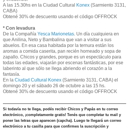
A las 15.30hs en la Ciudad Cultural
Konex
(Sarmiento 3131,
CABA)
Obtené 30% de descuento usando el código OFFROCK
* Con levadura
De la Compañía
Yesca Marionetas
. Un día cualquiera en
que Anilina, Neto y Bambalina que van a visitar a sus
abuelos. En esa casa habitada por la ternura están los
aromas a comida caserita, pan recién horneado y sopa de
zapallo. Chicos y grandes, porque es un espectáculo para
todas las edades, viajarán por escenas fantásticas, por ese
laberinto al que sólo se llega abriendo el corazón a la
fantasía.
En la
Ciudad Cultural Konex
(Sarmiento 3131, CABA) el
domingo 20 y el sábado 26 de octubre a las 15 hs.
Obtené 30% de descuento usando el código OFFROCK
-----------------------------------------------------------------------------------------------------------
Si todavía no te llega, podés recibir Chicos y Papás en tu correo
electrónico, ¡completamente gratis! Tenés que completar tu mail y
poner las letras que aparecen (capcha). Luego te llegará un correo
electrónico a tu casilla para que confirmes la suscripción y