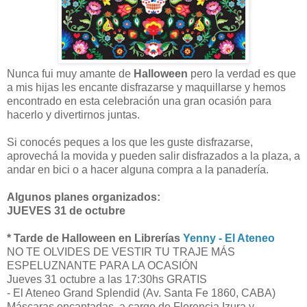
Nunca fui muy amante de
Halloween
pero la verdad es que
a mis hijas les encante disfrazarse y maquillarse y hemos
encontrado en esta celebración una gran ocasión para
hacerlo y divertirnos juntas.
Si conocés peques a los que les guste disfrazarse,
aprovechá la movida y pueden salir disfrazados a la plaza, a
andar en bici o a hacer alguna compra a la panadería.
Algunos planes organizados:
JUEVES 31 de octubre
* Tarde de Halloween en Librerías
Yenny - El Ateneo
NO TE OLVIDES DE VESTIR TU TRAJE MÁS
ESPELUZNANTE PARA LA OCASIÓN
Jueves 31 octubre a las 17:30hs GRATIS
- El Ateneo Grand Splendid (Av. Santa Fe 1860, CABA)
Máscaras encantadas, a cargo de Florencia Izura y