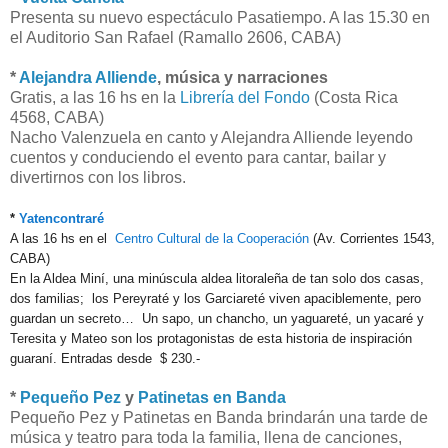
Presenta su nuevo espectáculo Pasatiempo. A las 15.30 en
el Auditorio San Rafael (Ramallo 2606, CABA)
*
Alejandra Alliende
, música y narraciones
Gratis, a las 16 hs en la
Librería del Fondo
(Costa Rica
4568, CABA)
Nacho Valenzuela en canto y Alejandra Alliende leyendo
cuentos y conduciendo el evento para cantar, bailar y
divertirnos con los libros.
*
Yatencontraré
A las 16 hs en el
Centro Cultural de la Cooperación
(Av. Corrientes 1543,
CABA)
En la Aldea Miní, una minúscula aldea litoraleña de tan solo dos casas,
dos familias; los Pereyraté y los Garciareté viven apaciblemente, pero
guardan un secreto… Un sapo, un chancho, un yaguareté, un yacaré y
Teresita y Mateo son los protagonistas de esta historia de inspiración
guaraní. Entradas desde $ 230.-
*
Pequeño Pez
y
Patinetas en Banda
Pequeño Pez y Patinetas en Banda brindarán una tarde de
música y teatro para toda la familia, llena de canciones,