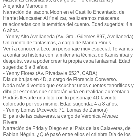
Alejandra Marroquín.
Narración de Isadora Moon en el Castillo Encantado, de
Harriet Muncaster. Al finalizar, realizaremos máscaras
relacionadas con la temática del cuento. Edad sugerida: 4 a
6 años.
- Yenny Alto Avellaneda (Av. Gral. Güemes 897, Avellaneda)
Un cuento de fantasmas, a cargo de Marina Pinus.
Vení a conocer a Leo, un personaje muy especial. Te vamos
a contar su historia con la milenaria técnica de Kamishibai y,
después, vas a poder crear tu propia capa fantasmal. Edad
sugerida: 5 a 8 años.
- Yenny Flores (Av. Rivadavia 6527, CABA)
Día de brujas en 4D, a cargo de Florencia Converso.
Nada más divertido que escuchar unos cuentos terroríficos y
dibujar escenas que cobrarán vida en realidad aumentada.
Podrás llevarte una foto con tu personaje 4D favorito
coloreado por vos mismo. Edad sugerida: 4 a 8 años.
- Yenny Lomas (Acevedo 71, Lomas de Zamora)
El país de las calaveras, a cargo de Verónica Álvarez
Rivera.
Narración de Frida y Diego en el País de las Calaveras, de
Fabian Négrin. ¿Qué pasó entre ellos el célebre Día de los