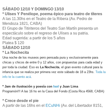
SÁBADO 12/10 Y DOMINGO 13/10
* Ulises Y Penélope, poema épico para teatro de títeres
A las 11.30hs en el Teatro de la Ribera (Av. Pedro de
Mendoza 1821, CABA)
El Grupo de Titiriteros del Teatro San Martín presenta un
espectáculo sobre el regreso de Ulises a su patria.
Edad sugerida: a partir de los 5 años
Platea $ 120
SÁBADO 12/10
* La Nochecita
Una noche de los museos pero pensada pura y exclusivamente para
chicas y chicos de entre 0 y 12 años, con propuestas para cada edad y
por toda la ciudad. Eso es
La Nochecita
, el gran evento cultural para la
infancia que se realiza por primera vez este sábado de 18 a 23hs.
Toda la
info te la cuento acá
.
* Jam de ilustración y poesía con
Isol
y Juan Lima
Programón!!! A las 16 hs en la Casa del Fondo (Costa Rica 4568, CABA)
* Crece desde el pie
A partir de las 16hs en el
ECuNHi
(Av. del Libertador 8151,