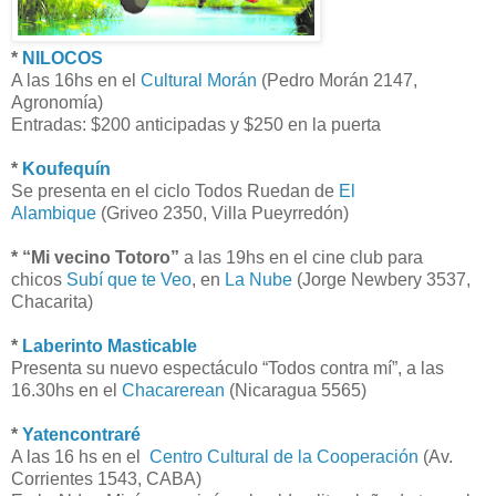
*
NILOCOS
A las 16hs en el
Cultural Morán
(Pedro Morán 2147,
Agronomía)
Entradas: $200 anticipadas y $250 en la puerta
*
Koufequín
Se presenta en el ciclo Todos Ruedan de
El
Alambique
(Griveo 2350, Villa Pueyrredón)
* “Mi vecino Totoro”
a las 19hs en el cine club para
chicos
Subí que te Veo
, en
La Nube
(Jorge Newbery 3537,
Chacarita)
*
Laberinto Masticable
Presenta su nuevo espectáculo “Todos contra mí”, a las
16.30hs en el
Chacarerean
(Nicaragua 5565)
*
Yatencontraré
A las 16 hs en el
Centro Cultural de la Cooperación
(Av.
Corrientes 1543, CABA)