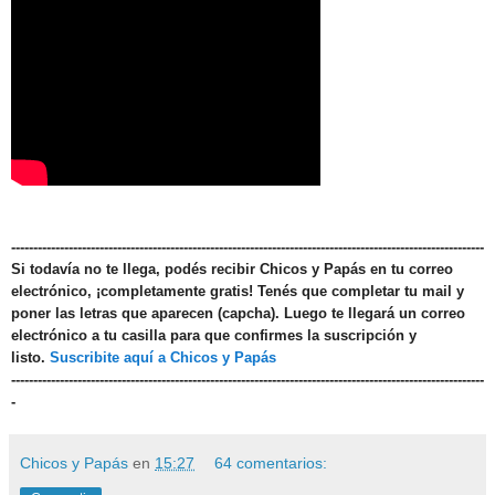
-----------------------------------------------------------------------------------------------------------
Si todavía no te llega, podés recibir Chicos y Papás en tu correo
electrónico, ¡completamente gratis! Tenés que completar tu mail y
poner las letras que aparecen (capcha). Luego te llegará un correo
electrónico a tu casilla para que confirmes la suscripción y
listo.
Suscribite aquí a Chicos y Papás
-----------------------------------------------------------------------------------------------------------
-
Chicos y Papás
en
15:27
64 comentarios: