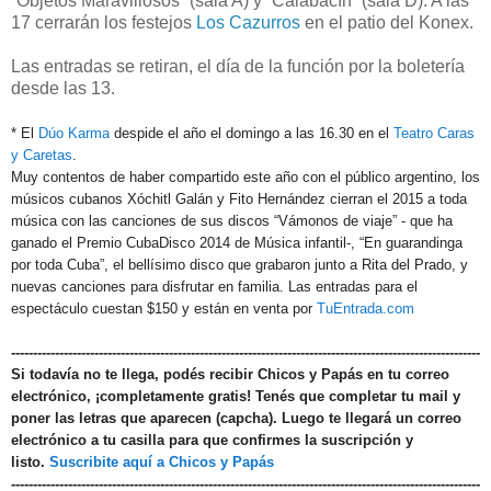
“Objetos Maravillosos” (sala A) y “Calabacín” (sala D). A las
17 cerrarán los festejos
Los Cazurros
en el patio del Konex.
Las entradas se retiran, el día de la función por la boletería
desde las 13.
* El
Dúo Karma
despide el año el domingo a las 16.30 en el
Teatro Caras
y Caretas
.
Muy contentos de haber compartido este año con el público argentino, los
músicos cubanos Xóchitl Galán y Fito Hernández cierran el 2015 a toda
música con las canciones de sus discos “Vámonos de viaje” - que ha
ganado el Premio CubaDisco 2014 de Música infantil-, “En guarandinga
por toda Cuba”, el bellísimo disco que grabaron junto a Rita del Prado, y
nuevas canciones para disfrutar en familia.
Las entradas para el
espectáculo cuestan $150 y están en venta por
TuEntrada.com
-----------------------------------------------------------------------------------------------------------
Si todavía no te llega, podés recibir Chicos y Papás en tu correo
electrónico, ¡completamente gratis! Tenés que completar tu mail y
poner las letras que aparecen (capcha). Luego te llegará un correo
electrónico a tu casilla para que confirmes la suscripción y
listo.
Suscribite aquí a Chicos y Papás
-----------------------------------------------------------------------------------------------------------