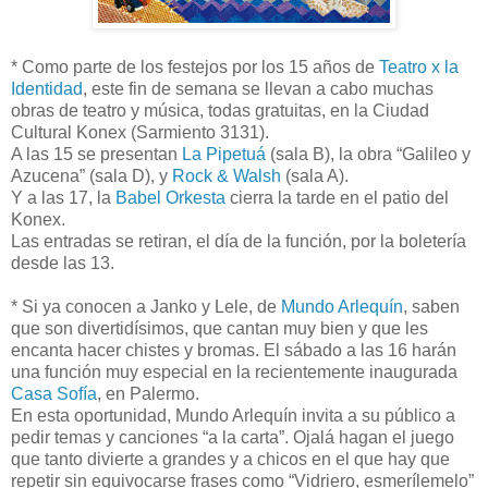
* Como parte de los festejos por los 15 años de
Teatro x la
Identidad
, este fin de semana se llevan a cabo muchas
obras de teatro y música, todas gratuitas, en la Ciudad
Cultural Konex (Sarmiento 3131).
A las 15 se presentan
La Pipetuá
(sala B), la obra “Galileo y
Azucena” (sala D), y
Rock & Walsh
(sala A).
Y a las 17, la
Babel Orkesta
cierra la tarde en el patio del
Konex.
Las entradas se retiran, el día de la función, por la boletería
desde las 13.
* Si ya conocen a Janko y Lele, de
Mundo Arlequín
, saben
que son divertidísimos, que cantan muy bien y que les
encanta hacer chistes y bromas. El sábado a las 16 harán
una función muy especial en la recientemente inaugurada
Casa Sofía
, en Palermo.
En esta oportunidad, Mundo Arlequín invita a su público a
pedir temas y canciones “a la carta”. Ojalá hagan el juego
que tanto divierte a grandes y a chicos en el que hay que
repetir sin equivocarse frases como “Vidriero, esmerílemelo”