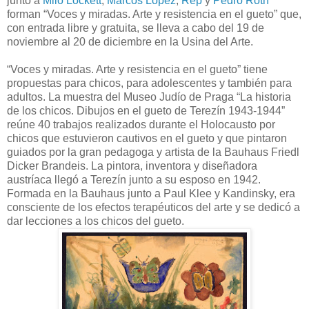
junto a
Milo Lockett
,
Marcos López
,
Rep
y
Pedro Roth
forman “Voces y miradas. Arte y resistencia en el gueto” que,
con entrada libre y gratuita, se lleva a cabo del 19 de
noviembre al 20 de diciembre en la Usina del Arte.
“Voces y miradas. Arte y resistencia en el gueto” tiene
propuestas para chicos, para adolescentes y también para
adultos. La muestra del Museo Judío de Praga “La historia
de los chicos. Dibujos en el gueto de Terezín 1943-1944”
reúne 40 trabajos realizados durante el Holocausto por
chicos que estuvieron cautivos en el gueto y que pintaron
guiados por la gran pedagoga y artista de la Bauhaus Friedl
Dicker Brandeis. La pintora, inventora y diseñadora
austríaca llegó a Terezín junto a su esposo en 1942.
Formada en la Bauhaus junto a Paul Klee y Kandinsky, era
consciente de los efectos terapéuticos del arte y se dedicó a
dar lecciones a los chicos del gueto.