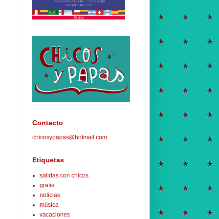
Contacto
chicosypapas@hotmail.com
Etiquetas
salidas con chicos
gratis
noticias
música
vacaciones