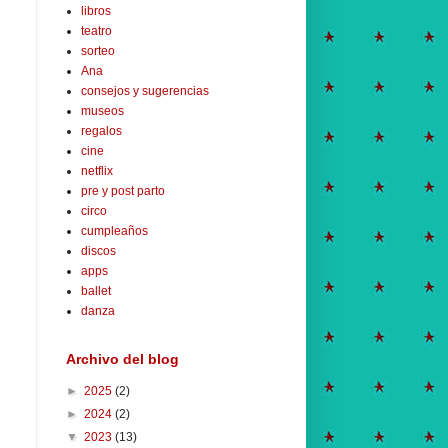
libros
teatro
sorteo
Ana
consejos y sugerencias
museos
regalos
cine
netflix
pre y post parto
circo
cumpleaños
discos
apps
ballet
danza
Archivo del blog
►
2025
(2)
►
2024
(2)
▼
2023
(13)