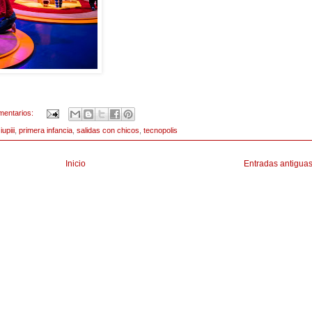
mentarios:
,
iupiii
,
primera infancia
,
salidas con chicos
,
tecnopolis
Inicio
Entradas antigua