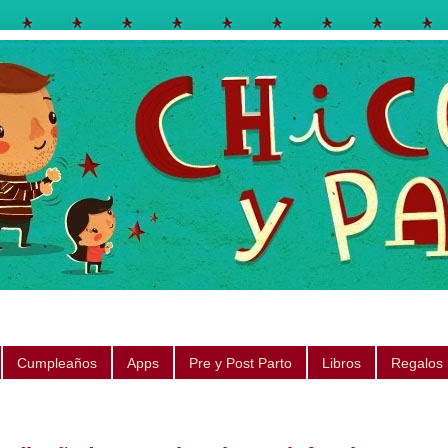
egos, libros, regalos, canciones, consejos, sugerencias
Cumpleaños
Apps
Pre y Post Parto
Libros
Regalos