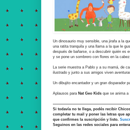
Un dinosaurio muy sensible, una jirafa a la qu
una ratita tranquila y una llama a la que le g
después de bañarse, o a descubrir quién es e
y se pone un sombrero con flores en la cabez
La serie muestra a Pablo y a su mamá, de ca
ilustrado y junto a sus amigos viven aventura
Un dibujito encantador y un gran disparador p
Aplausos para
Nat Geo Kids
que se anima a i
------------------------------------------------------------------
Si todavía no te llega, podés recibir Chic
completar tu mail y poner las letras que ap
que confirmes la suscripción y listo.
Suscr
Seguinos en las redes sociales para enter
------------------------------------------------------------------