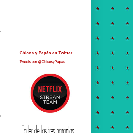
.
Chicos y Papás en Twitter
Tweets por @ChicosyPapas
,
n
e