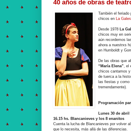
40 años de obras de teatr
También el feriado 
chicos en
La Galer
Desde 1978
La Ga
chicos muy en seri
aún recordemos las
ahora a nuestrxs h
en Humboldt y Gorri
De las obras que a
“María Elena”
, el
chicos cantamos y
de tuerca a la hist
las fiestas y como 
tremendamente).
Programación para
Lunes 30 de abril
16.15 hs. Blancanieves y los 8 enanitos
Cuenta la lucha de Blancanieves por volver al
que lo necesita, más allá de las diferencias.