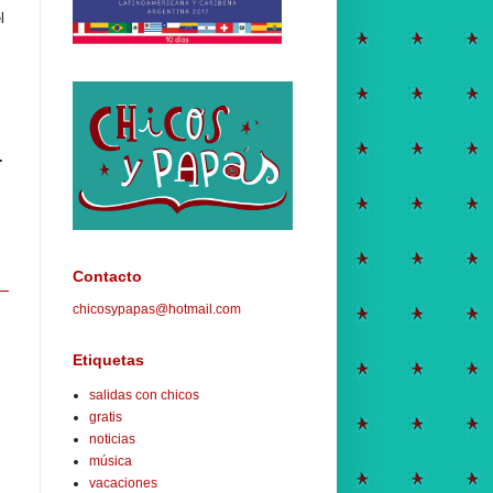
l
.
Contacto
chicosypapas@hotmail.com
Etiquetas
salidas con chicos
gratis
noticias
música
vacaciones