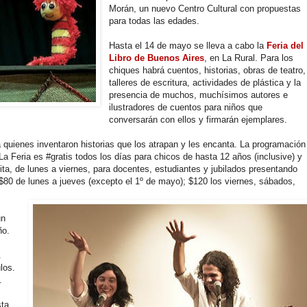
Morán, un nuevo Centro Cultural con propuestas
para todas las edades.
Hasta el 14 de mayo se lleva a cabo la
Feria del
Libro de Buenos Aires
, en La Rural. Para los
chiques habrá cuentos, historias, obras de teatro,
talleres de escritura, actividades de plástica y la
presencia de muchos, muchísimos autores e
ilustradores de cuentos para niños que
conversarán con ellos y firmarán ejemplares.
 quienes inventaron historias que los atrapan y les encanta. La programación
 La Feria es #gratis todos los días para chicos de hasta 12 años (inclusive) y
ta, de lunes a viernes, para docentes, estudiantes y jubilados presentando
$80 de lunes a jueves (excepto el 1º de mayo); $120 los viernes, sábados,
un
ño.
.
los.
.
sta