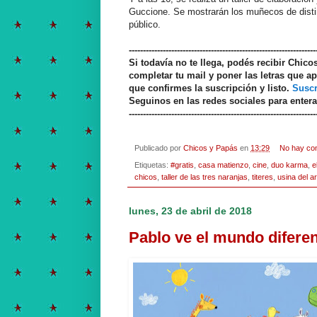
Guccione. Se mostrarán los muñecos de distint
público.
------------------------------------------------------------------
Si todavía no te llega, podés recibir Chic
completar tu mail y poner las letras que ap
que confirmes la suscripción y listo.
Suscr
Seguinos en las redes sociales para enter
------------------------------------------------------------------
Publicado por
Chicos y Papás
en
13:29
No hay co
Etiquetas:
#gratis
,
casa matienzo
,
cine
,
duo karma
,
e
chicos
,
taller de las tres naranjas
,
titeres
,
usina del ar
lunes, 23 de abril de 2018
Pablo ve el mundo difere