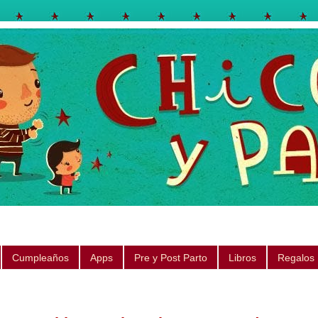
egos, libros, regalos, canciones, consejos, sugerencias
Cumpleaños
Apps
Pre y Post Parto
Libros
Regalos