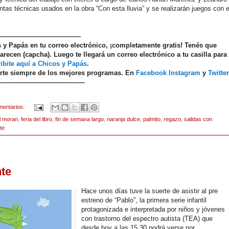
as técnicas usados en la obra “Con esta lluvia” y se realizarán juegos con e
----------------------------------------
os y Papás en tu correo electrónico, ¡completamente gratis! Tenés que
arecen (capcha). Luego te llegará un correo electrónico a tu casilla para
ibite aquí a Chicos y Papás
.
arte siempre de los mejores programas. En
Facebook
Instagram
y
Twitter
------------------------------------------
mentarios:
l moran
,
feria del libro
,
fin de semana largo
,
naranja dulce
,
palmito
,
regazo
,
salidas con
te
nte
Hace unos días tuve la suerte de asistir al pre
estreno de “Pablo”, la primera serie infantil
protagonizada e interpretada por niños y jóvenes
con trastorno del espectro autista (TEA) que
desde hoy a las 15.30 podrá verse por