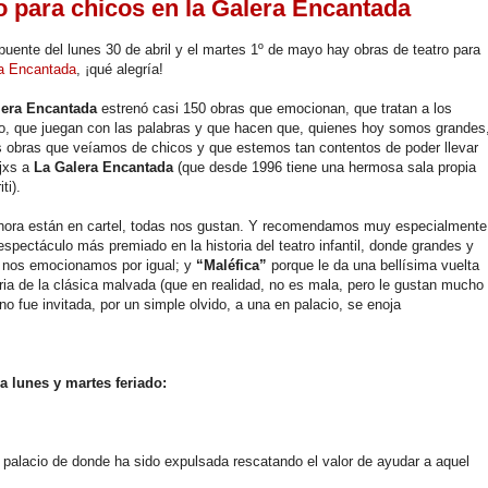
o para chicos en la Galera Encantada
puente del lunes 30 de abril y el martes 1º de mayo hay obras de teatro para
a Encantada
, ¡qué alegría!
lera Encantada
estrenó casi 150 obras que emocionan, que tratan a los
o, que juegan con las palabras y que hacen que, quienes hoy somos grandes
 obras que veíamos de chicos y que estemos tan contentos de poder llevar
ijxs a
La Galera Encantada
(que desde 1996 tiene una hermosa sala propia
ti).
hora están en cartel, todas nos gustan. Y recomendamos muy especialmente
 espectáculo más premiado en la historia del teatro infantil, donde grandes y
 nos emocionamos por igual; y
“Maléfica”
porque le da una bellísima vuelta
oria de la clásica malvada (que en realidad, no es mala, pero le gustan mucho
no fue invitada, por un simple olvido, a una en palacio, se enoja
 lunes y martes feriado:
 palacio de donde ha sido expulsada rescatando el valor de ayudar a aquel