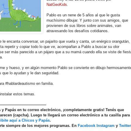
NatGeoKids
.
Pablo es un nene de 5 años al que le gusta
muchísimo dibujar. Y junto con sus amigos, que
provienen de sus libros sobre animales, van
atravesando los desafíos cotidianos.
e le encanta conversar, un pajarito que vuela y canta, un enérgico orangután,
usta repetir y copiar todo lo que ve, acompañan a Pablo a buscar su olor
se ser más parecido a un pájaro que a su mamá cuando ella se viste de fiest
a.
rne y hueso, y en algún momento Pablo se convierte en dibujo hermosament
s que lo ayudan y le dan seguridad.
ara #hablardeautismo en familia.
nstalar estos temas.
----------------------------------------
os y Papás en tu correo electrónico, ¡completamente gratis! Tenés que
arecen (capcha). Luego te llegará un correo electrónico a tu casilla para
ibite aquí a Chicos y Papás
.
arte siempre de los mejores programas. En
Facebook
Instagram
y
Twitter
------------------------------------------