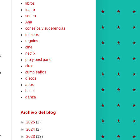
libros
teatro
sorteo
Ana
consejos y sugerencias
museos
regalos
cine
netflix
a
pre y post parto
circo
cumpleaños
e
discos
apps
ballet
danza
Archivo del blog
►
2025
(2)
►
2024
(2)
.
►
2023
(13)