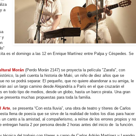
liza
 y a
sa
r y
on
do”
cita es el domingo a las 12 en Enrique Martínez entre Palpa y Céspedes. Se
ultural Morán
(Perdo Morán 2147) se proyecta la película "Zarafa", con
istórico, la peli cuenta la historia de Maki, un niño de diez años que se
 que no se podrá separar. El pequeño, que no quiere abandonar a su amiga, le
rán así un largo camino desde Alejandría a París en el que cruzarán el
dos en todo tipo de medios, desde un globo, hasta un barco pirata. Una gran
e presenta muchas propuestas para toda la familia.
l Arte
, se presenta “Con esta lluvia”, una obra de teatro y títeres de Carlos
esta llena de poesía que se sirve de la realidad de todos los días para hacer
 un canto a la amistad, al compañerismo, a reírse de los errores propios y no
se entregan hasta 2 por persona desde 2 horas antes del inicio de la función.
n y técnica del trabajo con títeres a cargo de Carlos Adrián Martínez y Leandro