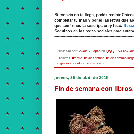
------------------------------------------------------------------
Si todavía no te llega, podés recibir Chic
completar tu mail y poner las letras que ap
que confirmes la suscripción y listo.
Suscr
Seguinos en las redes sociales para enter
------------------------------------------------------------------
Publicado por
Chicos y Papás
en
11:35
No hay co
Etiquetas:
#teatro
,
fin de semana
,
fin de semana larg
la galera encantada
,
varas y otero
jueves, 26 de abril de 2018
Fin de semana con libros, 