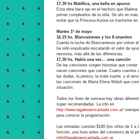
17.30 hs Maléfica, una bella en apuros
Esta obra hace eje en el hechizo que Malena M
primer cumpleaños de la niña. De ahí en más
evitar que la Princesa Aurora se trasforme en
Martes 1º de mayo
16.15 hs. Blancanieves y los 8 enanitos
Cuenta la lucha de Blancanieves por volver a
ha sido expulsada rescatando el valor de ayud
necesita, más allá de las diferencias.
17.30 hs. Había una vez… una canción
De las canciones surgen historias que contar
nacen canciones que cantar. Cuatro cuentos 
las dudas, la pereza, la mala suerte, y el amor
las canciones de María Elena Walsh que cor
situación.
Todos los fines de semana hay obras diferent
super recomendadas. La info en
http://www.lagaleraencantada.com.ar/
siempre
para conocer la programación.
Las entradas cuestan $180 (los niños de 1 a 2 
función, una hora antes del comienzo de la pr
info@lagaleraencantada.com.ar