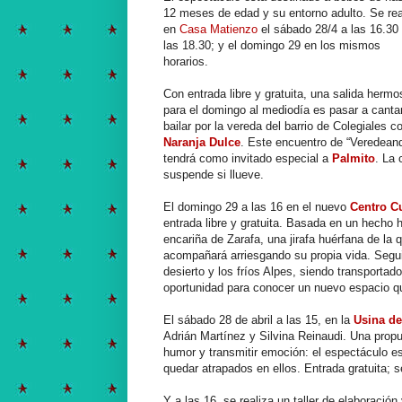
12 meses de edad y su entorno adulto. Se rea
en
Casa Matienzo
el sábado 28/4 a las 16.30
las 18.30; y el domingo 29 en los mismos
horarios.
Con entrada libre y gratuita, una salida hermo
para el domingo al mediodía es pasar a canta
bailar por la vereda del barrio de Colegiales c
Naranja Dulce
. Este encuentro de “Veredean
tendrá como invitado especial a
Palmito
. La 
suspende si llueve.
El domingo 29 a las 16 en el nuevo
Centro C
entrada libre y gratuita. Basada en un hecho h
encariña de Zarafa, una jirafa huérfana de la
acompañará arriesgando su propia vida. Segui
desierto y los fríos Alpes, siendo transporta
oportunidad para conocer un nuevo espacio qu
El sábado 28 de abril a las 15, en la
Usina de
Adrián Martínez y Silvina Reinaudi. Una propu
humor y transmitir emoción: el espectáculo es
quedar atrapados en ellos. Entrada gratuita; 
Y a las 16, se realiza un taller de elaboració