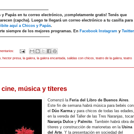
-----------------------------------------
os y Papás en tu correo electrónico, ¡completamente gratis! Tenés que
arecen (capcha). Luego te llegará un correo electrónico a tu casilla para
ibite aquí a Chicos y Papás
.
arte siempre de los mejores programas. En
Facebook
Instagram
y
Twitter
------------------------------------------
mentarios:
o
,
hector presa
,
la galera
,
la galera encantada
,
salidas con chicos
,
teatro de la galera
,
teatro
cine, música y títeres
Comenzó la
Feria del Libro de Buenos Aires
.
Este fin de semana habrá música para bebés con
el
Dúo Karma
y para chicos de todas las edades
en la vereda del Taller de las Tres Naranjas, toca
Naranja Dulce
y
Palmito
. También habrá obra d
títeres y construcción de marionetas en la
Usina
del Arte
. Y la presentación en sociedad del