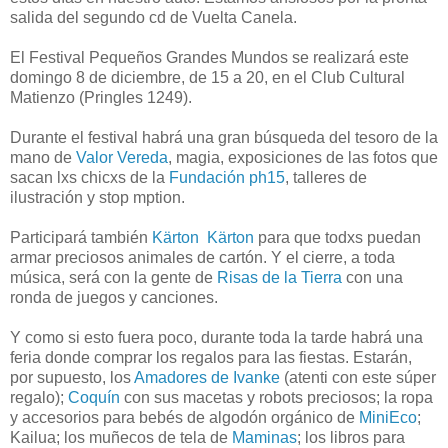
salida del segundo cd de Vuelta Canela.
El Festival Pequeños Grandes Mundos se realizará este
domingo 8 de diciembre, de 15 a 20, en el Club Cultural
Matienzo (Pringles 1249).
Durante el festival habrá una gran búsqueda del tesoro de la
mano de
Valor Vereda
, magia, exposiciones de las fotos que
sacan lxs chicxs de la
Fundación ph15
, talleres de
ilustración y stop mption.
Participará también
Kärton Kärton
para que todxs puedan
armar preciosos animales de cartón. Y el cierre, a toda
música, será con la gente de
Risas de la Tierra
con una
ronda de juegos y canciones.
Y como si esto fuera poco, durante toda la tarde habrá una
feria donde comprar los regalos para las fiestas. Estarán,
por supuesto, los
Amadores de Ivanke
(atenti con este súper
regalo);
Coquín
con sus macetas y robots preciosos; la ropa
y accesorios para bebés de algodón orgánico de
MiniEco
;
Kailua; los muñecos de tela de
Maminas
; los libros para