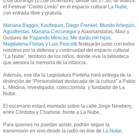
Este domingo (15 de diciembre), desde las 17.30, se realiza
el Festival "Cielito Lindo" en el espacio cultural
La Nube
,
con entrada libre y gratuita.
Mariana Baggio
,
Koufequin
,
Diego Frenkel
,
Mundo Arlequín
,
Aguafiestas
,
Mariana Cincunegui
y Alasmandalas, Mavi y
Gustavo de
Papando Moscas
,
Me darás mil hijos
,
Magdalena Fleitas
y
Luis Pescetti
festejarán junto con todxs
nosotrxs por la defensa y continuidad del espacio cultural
"La Nube", territorio de los niños, donde vive la biblioteca
que atesora la memoria de la infancia.
Además, ese día la Legislatura Porteña hará entrega de la
distinción de “Personalidad destacada de la cultura” a Pablo
L. Medina, investigador, coleccionista y fundador de La
Nube.
El escenario estará montado sobre la calle Jorge Newbery,
entre Córdoba y Charlone, frente a La Nube.
Para quienes no puedan asistir, podrán seguir la
transmisión en vivo desde la radio on-line de
La Nube
.