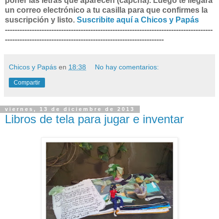
poner las letras que aparecen (capcha). Luego te llegará
un correo electrónico a tu casilla para que confirmes la
suscripción y listo.
Suscribite aquí a Chicos y Papás
-------------------------------------------------------------------------------------
-----------------------------------------------------------------
Chicos y Papás
en
18:38
No hay comentarios:
Compartir
viernes, 13 de diciembre de 2013
Libros de tela para jugar e inventar