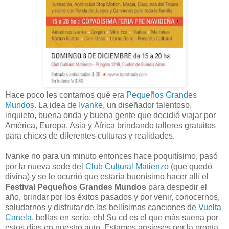
Hace poco les contamos qué era
Pequeños Grandes
Mundos
. La idea de
Ivanke
, un diseñador talentoso,
inquieto, buena onda y buena gente que decidió viajar por
América, Europa, Asia y África brindando talleres gratuitos
para chicxs de diferentes culturas y realidades.
Ivanke no para un minuto entonces hace poquitísimo, pasó
por la nueva sede del
Club Cultural Matienzo
(que quedó
divina) y se le ocurrió que estaría buenísimo hacer allí el
Festival Pequeños Grandes Mundos
para despedir el
año, brindar por los éxitos pasados y por venir, conocernos,
saludarnos y disfrutar de las bellísimas canciones de
Vuelta
Canela
, bellas en serio, eh! Su cd es el que más suena por
estos días en nuestro auto. Estamos ansiosos por la pronta