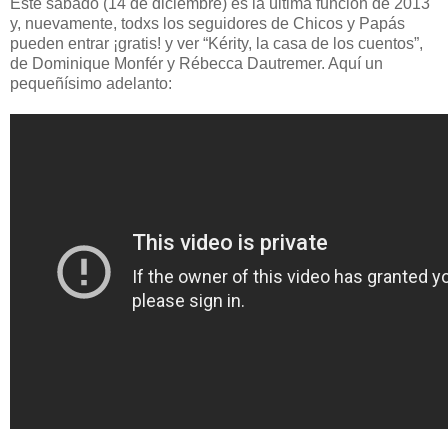
Este sábado (14 de diciembre) es la última función de 2013
y, nuevamente, todxs los seguidores de Chicos y Papás
pueden entrar ¡gratis! y ver “Kérity, la casa de los cuentos”,
de Dominique Monfér y Rébecca Dautremer. Aquí un
pequeñísimo adelanto: