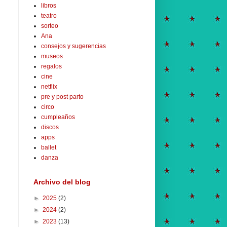
libros
teatro
sorteo
Ana
consejos y sugerencias
museos
regalos
cine
netflix
pre y post parto
circo
cumpleaños
discos
apps
ballet
danza
Archivo del blog
►
2025
(2)
►
2024
(2)
►
2023
(13)