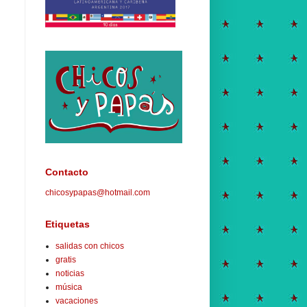
Contacto
chicosypapas@hotmail.com
Etiquetas
salidas con chicos
gratis
noticias
música
vacaciones