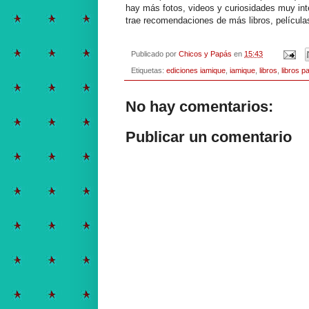
hay más fotos, videos y curiosidades muy int
trae recomendaciones de más libros, películ
Publicado por
Chicos y Papás
en
15:43
Etiquetas:
ediciones iamique
,
iamique
,
libros
,
libros p
No hay comentarios:
Publicar un comentario