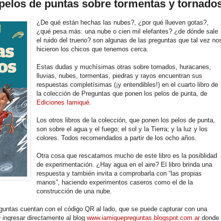
pelos de puntas sobre tormentas y tornado
¿De qué están hechas las nubes?, ¿por qué llueven gotas?,
¿qué pesa más: una nube o cien mil elefantes? ¿de dónde sale
el ruido del trueno? son algunas de las preguntas que tal vez no
hicieron los chicos que tenemos cerca.
Estas dudas y muchísimas otras sobre tornados, huracanes,
lluvias, nubes, tormentas, piedras y rayos encuentran sus
respuestas completísimas (¡y entendibles!) en el cuarto libro de
la colección de Preguntas que ponen los pelos de punta, de
Ediciones Iamiqué
.
Los otros libros de la colección, que ponen los pelos de punta,
son sobre el agua y el fuego; el sol y la Tierra; y la luz y los
colores. Todos recomendados a partir de los ocho años.
Otra cosa que rescatamos mucho de este libro es la posiblidad
de experimentación. ¿Hay agua en el aire? El libro brinda una
respuesta y también invita a comprobarla con “las propias
manos”, haciendo experimentos caseros como el de la
construcción de una nube.
guntas cuentan con el código QR al lado, que se puede capturar con una
 ingresar directamente al blog
www.iamiquepreguntas.blogspot.com.ar
donde