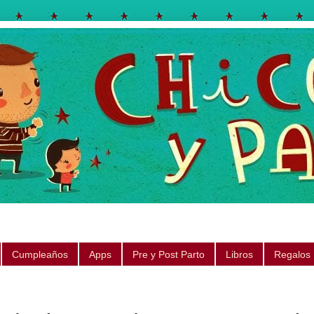
egos, libros, regalos, canciones, consejos, sugerencias
Cumpleaños
Apps
Pre y Post Parto
Libros
Regalos