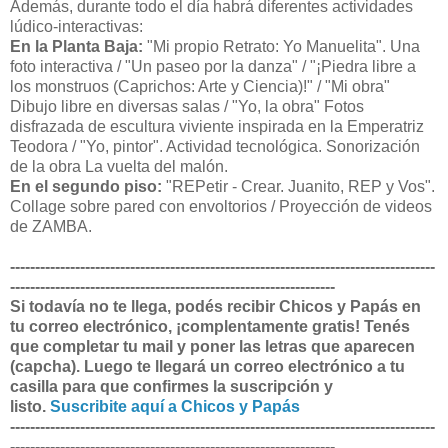
Además, durante todo el día habrá diferentes actividades
lúdico-interactivas:
En la Planta Baja:
"Mi propio Retrato: Yo Manuelita". Una
foto interactiva / "Un paseo por la danza" / "¡Piedra libre a
los monstruos (Caprichos: Arte y Ciencia)!" / "Mi obra"
Dibujo libre en diversas salas / "Yo, la obra" Fotos
disfrazada de escultura viviente inspirada en la Emperatriz
Teodora / "Yo, pintor". Actividad tecnológica. Sonorización
de la obra La vuelta del malón.
En el segundo piso:
"REPetir - Crear. Juanito, REP y Vos".
Collage sobre pared con envoltorios / ​Proyección de videos
de ZAMBA.
-------------------------------------------------------------------------------------
-----------------------------------------------------------------
Si todavía no te llega, podés recibir Chicos y Papás en
tu correo electrónico, ¡complentamente gratis! Tenés
que completar tu mail y poner las letras que aparecen
(capcha). Luego te llegará un correo electrónico a tu
casilla para que confirmes la suscripción y
listo.
Suscribite aquí a Chicos y Papás
-------------------------------------------------------------------------------------
-----------------------------------------------------------------