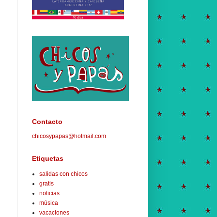
Contacto
chicosypapas@hotmail.com
Etiquetas
salidas con chicos
gratis
noticias
música
vacaciones