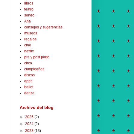
libros
teatro
sorteo
Ana
consejos y sugerencias
museos
regalos
cine
netflix
pre y post parto
circo
cumpleaños
discos
apps
ballet
danza
Archivo del blog
►
2025
(2)
►
2024
(2)
►
2023
(13)