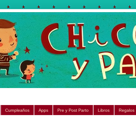
egos, libros, regalos, canciones, consejos, sugerencias
Cumpleaños
Apps
Pre y Post Parto
Libros
Regalos