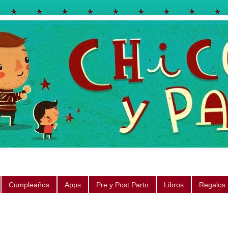
egos, libros, regalos, canciones, consejos, sugerencias
Cumpleaños
Apps
Pre y Post Parto
Libros
Regalos