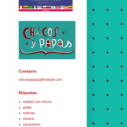
Contacto
chicosypapas@hotmail.com
Etiquetas
salidas con chicos
gratis
noticias
música
vacaciones