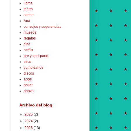
libros
teatro
sorteo
Ana
consejos y sugerencias
museos
regalos
cine
netflix
pre y post parto
circo
cumpleaños
discos
apps
ballet
danza
Archivo del blog
►
2025
(2)
►
2024
(2)
►
2023
(13)