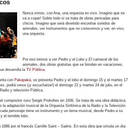
icos
Nunca vimos, con Ana, una orquesta en vivo. Imagino que se
va a copar! Sobre todo si se trata de obras pensadas para
chicos. Imagino que será divertido encontrar sonidos de
animales, ver instrumentos que no conocemos y ver, en vivo,
una orquesta.
Por eso iremos a ver
Pedro y el Lobo
y
El carnaval de los
animales
, dos obras gratuitas que se brindan en vacaciones,
ue desarrolla la
TV Pública
.
junta con
Pakapaka
, se presenta Pedro y el lobo el domingo 15 y el martes 17
ales, podrá verse (¡y escucharse!) el domingo 22 y martes 24 de julio, en el
Radio y televisión Pública.
 el compositor ruso Sergéi Prokofiev en 1936. Se trata de una obra didáctica
ajo la adaptación musical de la Orquesta Sinfónica de la Radio y la Televisión
e, cada personaje tiene un instrumento y un tema musical, desde Pedro a su
 y el temible lobo.
1886 por el francés Camille Saint – Saëns. En esta obra que simula un día