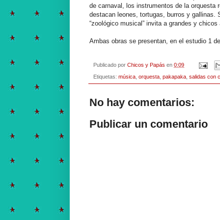
de carnaval, los instrumentos de la orquesta 
destacan leones, tortugas, burros y gallinas.
“zoológico musical” invita a grandes y chicos 
Ambas obras se presentan, en el estudio 1 de l
Publicado por
Chicos y Papás
en
0:09
Etiquetas:
música
,
orquesta
,
pakapaka
,
salidas con 
No hay comentarios:
Publicar un comentario