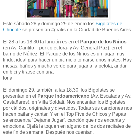
Este sábado 28 y domingo 29 de enero los
Bigolates de
Chocote
se presentan #gratis en la Ciudad de Buenos Aires.
El 28 a las 18.30 la función es en el
Parque de los Niños
(en Av. Cantilo – por colectora- y Av. General Paz), en el
barrio de Núñez. El Parque de los Niños es un lugar muy
lindo, ideal para hacer un pic nic o tomarse unos mates. Hay
mesas, baños y mucho verde para jugar a la pelota, andar
en bici y tirarse con una
lona.
El domingo 29, también a las 18.30, los Bigolates se
presentan en el
Parque Indoamericano
(Av. Escalada y Av.
Castañares), en Villa Soldati. Nos encantan los Bigolates
por cálidos, originales y divertidos. Todas sus canciones nos
hacen bailar y cantar. Y en el Top Five de Chicos y Papás
se encuentra “Dejame Jugar”, canción que nos encanta y
emociona. Ojalá la toquen en alguno de los dos recitales de
este fin de semana. Después nos cuentan.