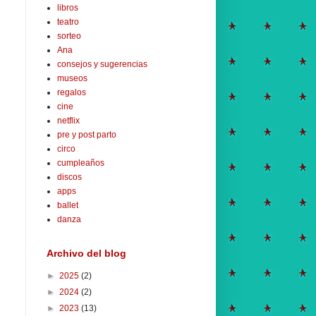
libros
teatro
sorteo
Ana
consejos y sugerencias
museos
regalos
cine
netflix
pre y post parto
circo
cumpleaños
discos
apps
ballet
danza
Archivo del blog
►
2025
(2)
►
2024
(2)
►
2023
(13)