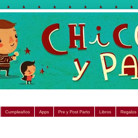
egos, libros, regalos, canciones, consejos, sugerencias
Cumpleaños
Apps
Pre y Post Parto
Libros
Regalos