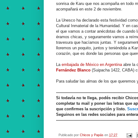
sonrisa de Karu que nos acompaña en todo 
acompañará en este 2 de noviembre.
La Unesco ha declarado esta festividad como
Cultural Inmaterial de la Humanidad. Y en cas
el que vamos a contar anécdotas de cuando la
éramos chicas, y seguramente vamos a reírn
travesura que hacíamos juntas. Y seguramen
lloremos un poquito, juntos y teniéndola a Kar
corazón, que es donde las personas que que
La
embajada de México en Argentina
abre la c
Fernández Blanco
(Suipacha 1422, CABA) con 
Para saludar las almas de los que queremos 
------------------------------------------------------------------
Si todavía no te llega, podés recibir Chic
completar tu mail y poner las letras que ap
que confirmes la suscripción y listo.
Suscr
Seguinos en las redes sociales para enter
------------------------------------------------------------------
Publicado por
Chicos y Papás
en
17:27