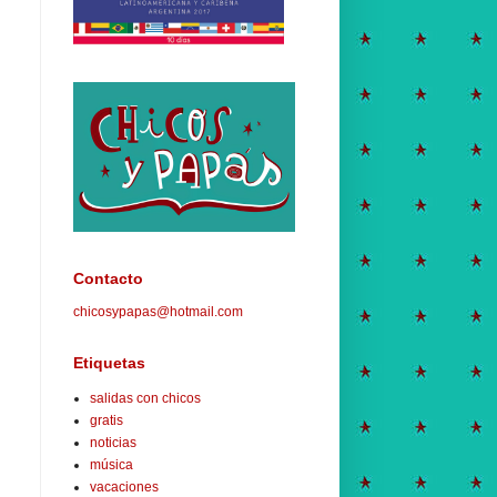
Contacto
chicosypapas@hotmail.com
Etiquetas
salidas con chicos
gratis
noticias
música
vacaciones