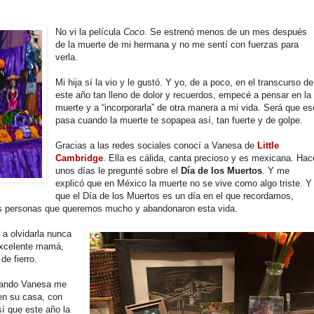
No vi la película
Coco
. Se estrenó menos de un mes después
de la muerte de mi hermana y no me sentí con fuerzas para
verla.
Mi hija sí la vio y le gustó. Y yo, de a poco, en el transcurso de
este año tan lleno de dolor y recuerdos, empecé a pensar en la
muerte y a “incorporarla” de otra manera a mi vida. Será que es
pasa cuando la muerte te sopapea así, tan fuerte y de golpe.
Gracias a las redes sociales conocí a Vanesa de
Little
Cambridge
. Ella es cálida, canta precioso y es mexicana. Hac
unos días le pregunté sobre el
Día de los Muertos
. Y me
explicó que en México la muerte no se vive como algo triste. Y
que el Día de los Muertos es un día en el que recordamos,
s personas que queremos mucho y abandonaron esta vida.
a olvidarla nunca
 excelente mamá,
de fierro.
cuando Vanesa me
 en su casa, con
sí que este año la