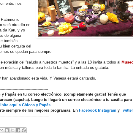
momento, nos
 Patrimonio
a será otro día en
 tía Karu y yo
os de alguna
te también
u bien cerquita del
remos se quedan para siempre.
elebración del “saludo a nuestros muertos” y a las 18 invita a todos al
Muse
música y talleres para toda la familia. La entrada es gratuita.
y han abandonado esta vida. Y Vanesa estará cantando.
-----------------------------------------
os y Papás en tu correo electrónico, ¡completamente gratis! Tenés que
arecen (capcha). Luego te llegará un correo electrónico a tu casilla para
ibite aquí a Chicos y Papás
.
arte siempre de los mejores programas. En
Facebook
Instagram
y
Twitter
------------------------------------------