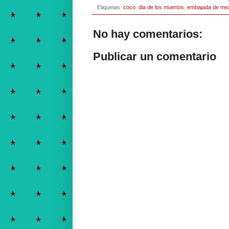
Etiquetas:
coco
,
dia de los muertos
,
embajada de me
No hay comentarios:
Publicar un comentario