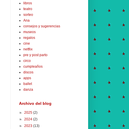
libros
teatro
sorteo
Ana
consejos y sugerencias
museos
regalos
cine
netflix
pre y post parto
circo
cumpleaños
discos
apps
ballet
danza
Archivo del blog
►
2025
(2)
►
2024
(2)
►
2023
(13)