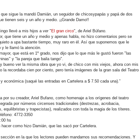
 que sigue la mandó Damián, un seguidor de chicosypapás y papá de dos
ue tienen seis y un año y medio. ¡¡Grande Damo!!
ingo llevé a mis hijos a ver "
El gran circo
", de Ariel Búfano.
r, que tiene un año y medio y apenas habla, no hizo comentarios pero se
uieto a upa bastante tiempo, muy raro en él. Así que suponemos que le
ó y le llamó la atención.
 mayor, que está en 1º grado, nos dijo que lo que más le gustó fueron "las
hinas" y "la pareja que baila tango".
 bueno ver la misma obra que yo vi, de chico con mis viejos, ahora con mis
No la recordaba cien por ciento, pero tenía imágenes de la gran sala del Teatro
onómica (saqué las entradas en Cartelera a $ 7.50 cada una).”
a por su creador, Ariel Bufano, como homenaje a los orígenes del teatro
tegrada por números circenses tradicionales (destrezas, acrobacia,
quilibristas y trapecistas), realizados con toda la magia de los títeres.
eléfono: 4772-3350
:00 hs
 hacer como hizo Damián, que las sacó por Cartelera.
 sección en la que los lectores pueden mandarnos sus recomendaciones. Y