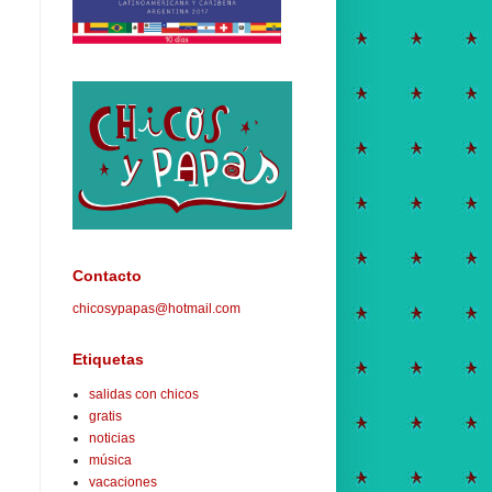
Contacto
chicosypapas@hotmail.com
Etiquetas
salidas con chicos
gratis
noticias
música
vacaciones