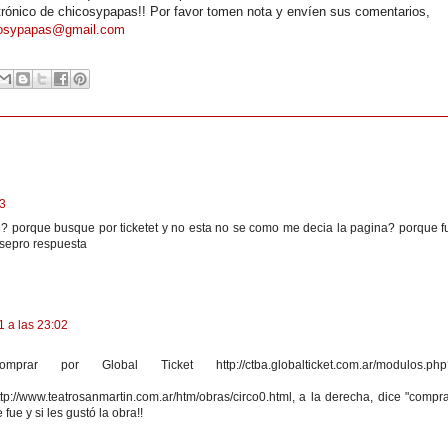
ctrónico de chicosypapas!! Por favor tomen nota y envíen sus comentarios,
osypapas@gmail.com
53
e? porque busque por ticketet y no esta no se como me decia la pagina? porque f
esepro respuesta
1 a las 23:02
 por Global Ticket http://ctba.globalticket.com.ar/modulos.php
tp://www.teatrosanmartin.com.ar/htm/obras/circo0.html, a la derecha, dice "compr
ue y si les gustó la obra!!