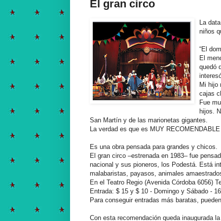
El gran circo
La data
niños q
“El dom
El meno
quedó q
interes
Mi hijo
cajas c
Fue muy
hijos. 
San Martín y de las marionetas gigantes.
La verdad es que es MUY RECOMENDABLE y ec
Es una obra pensada para grandes y chicos.
El gran circo –estrenada en 1983– fue pensad
nacional y sus pioneros, los Podestá. Está in
malabaristas, payasos, animales amaestrados, e
En el Teatro Regio (Avenida Córdoba 6056) T
Entrada: $ 15 y $ 10 - Domingo y Sábado - 16
Para conseguir entradas más baratas, pueden
Con esta recomendación queda inaugurada la