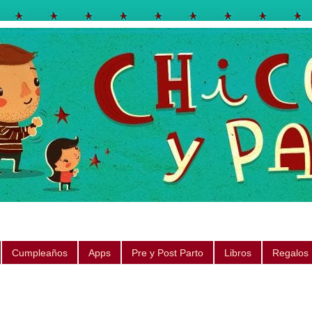
egos, libros, regalos, canciones, consejos, sugerencias
Cumpleaños
Apps
Pre y Post Parto
Libros
Regalos