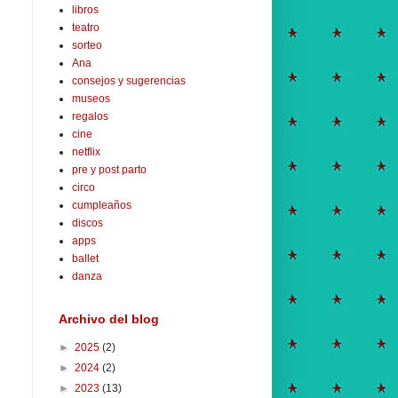
libros
teatro
sorteo
Ana
consejos y sugerencias
museos
regalos
cine
netflix
pre y post parto
circo
cumpleaños
discos
apps
ballet
danza
Archivo del blog
►
2025
(2)
►
2024
(2)
►
2023
(13)