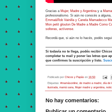
Gracias a
Mujer, Madre y Argentina
y a
Mama
profesionalismo. Si aún no conocés a alguna,
Emma&Rob
Vainilla y Canela
Mamadecco
Ma
Mon petit glouton
De Madre a Madre
Como C
solteras, actívense
.
Recordá que, si aún no lo hacés, podés segu
------------------------------------------------------------------
Si todavía no te llega, podés recibir Chic
completar tu mail y poner las letras que ap
que confirmes la suscripción y listo.
Suscr
------------------------------------------------------------------
Publicado por
Chicos y Papás
en
16:50
Etiquetas:
#mamásonline
,
de madre a madre
,
día de 
ilustrada
,
mamá sana
,
Mujer madre y argentina
,
notic
No hay comentarios:
Publicar un comentario