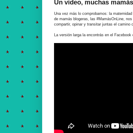
Un video, muchas mamá
Una vez más lo comprobamos: la maternidad
de mamás blogeras, las #MamásOnLine, nos ju
compartir, opinar y transitar juntas el camino
La versión larga la encontrás en el Facebook