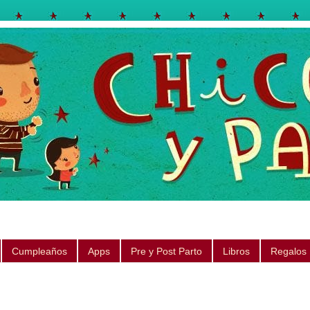
egos, libros, regalos, canciones, consejos, sugerencias
Cumpleaños
Apps
Pre y Post Parto
Libros
Regalos