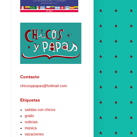
Contacto
chicosypapas@hotmail.com
Etiquetas
salidas con chicos
gratis
noticias
música
vacaciones