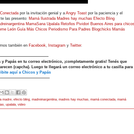
Conectada
por la invitación genial y a
Angry Toast
por la paciencia y el
 te las presento:
Mamá Ilustrada
Madres hay muchas
Efecto Bling
dreinargentina
MamaSana
Upalala
Retoños Pividori
Buenos Aires para chico
ome León
Guía Más Chicos
Periodismo Para Padres
Blogchicks
Mamás
irnos también en
Facebook
,
Instagram
y
Twitter
.
-----------------------------------------
os y Papás en tu correo electrónico, ¡completamente gratis! Tenés que
arecen (capcha). Luego te llegará un correo electrónico a tu casilla para
ibite aquí a Chicos y Papás
------------------------------------------
la madre
,
efecto bling
,
madreinargentina
,
madres hay muchas
,
mamá conectada
,
mamá
ias
,
upalala
,
video