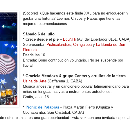
¡Socorro! ¿Qué hacemos este finde XXL para no enloquecer ni
gastar una fortuna? Leemos Chicos y Papás que tiene las
mejores recomendaciones:
Sábado 6 de julio
* Crece desde el pie
–
EcuNHi
(Av. del Libertador 8151, CABA
Se presentan
Pichiculundios
,
Chingalepa
y
La Banda de Don
Florencio
Desde las 16
Entrada: Bono contribución voluntario. ¡No se suspende por
lluvia!
* Graciela Mendoza & grupo Cantos y arrullos de la tierra
–
Usina del Arte
(Caffarena 1, CABA)
Música ancestral y un cancionero popular latinoamericano para
niños en lenguas nativas e instrumentos autóctonos.
Gratis, a las 15.
*
Picnic de Palabras
- Plaza Martín Fierro (Urquiza y
Cochabamba, San Cristóbal, CABA)
o de estos picnics es una gran oportunidad. Esta vez con una invitada especial