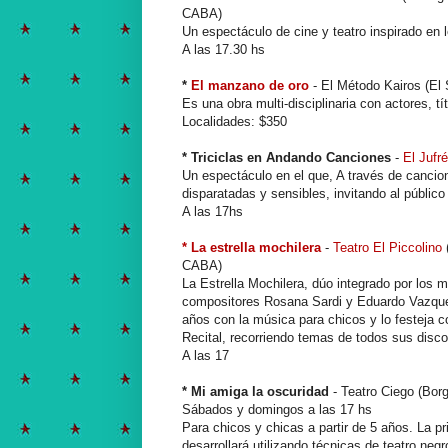
CABA)
Un espectáculo de cine y teatro inspirado en
A las 17.30 hs
*
El manzano de oro
- El Método Kairos (El
Es una obra multi-disciplinaria con actores, t
Localidades: $350
* Triciclas en Andando Canciones
-
El Jufré
Un espectáculo en el que, A través de cancio
disparatadas y sensibles, invitando al público
A las 17hs
* La estrella mochilera
-
Teatro El Piccolino
CABA)
La Estrella Mochilera, dúo integrado por los 
compositores Rosana Sardi y Eduardo Vazqu
años con la música para chicos y lo festeja 
Recital, recorriendo temas de todos sus disco
A las 17
* Mi amiga la oscuridad
- Teatro Ciego (Bor
Sábados y domingos a las 17 hs
Para chicos y chicas a partir de 5 años. La pr
desarrollará utilizando técnicas de teatro neg