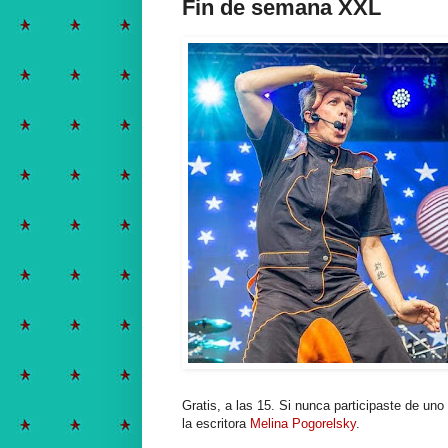
Fin de semana XXL
Gratis, a las 15. Si nunca participaste de un
la escritora
Melina Pogorelsky
.