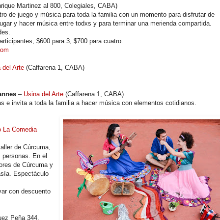
rique Martinez al 800, Colegiales, CABA)
tro de juego y música para toda la familia con un momento para disfrutar de
ugar y hacer música entre todxs y para terminar una merienda compartida.
des.
articipantes, $600 para 3, $700 para cuatro.
com
 del Arte
(Caffarena 1, CABA)
dannes
–
Usina del Arte
(Caffarena 1, CABA)
 e invita a toda la familia a hacer música con elementos cotidianos.
o La Comedia
taller de Cúrcuma,
s personas. En el
adores de Cúrcuma y
tasía. Espectáculo
var con descuento
guez Peña 344,