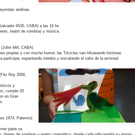
 leyendas andinas.
 Salvador 4530, CABA) a las 16 hs
íteres, teatro de sombras y música.
(Jufré 444, CABA)
nes propias y con mucho humor, las Triciclas van hilvanando historias
 a participar, espantando miedos y rescatando el valor de la amistad.
(Fitz Roy 2056,
músicos y
ez, cumple 20
con un Gran
s.
ges 1974, Palermo)
imer parte se
ro, títeres de sombras y teatro cinemático, donde cada niño tendrá su propia