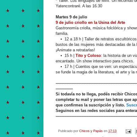
* Taller: Los lenguajes de Miní. Un recorrido d
Yatencontraré. A las 16.30
Martes 9 de julio
9 de julio criollo en la Usina del Arte
Gastronomía criolla, música folclórica y show
familia.
• 12 a 18 h | Taller de retratos escultórico
bustos de las mujeres más destacadas de la h
¡Animate a retratarlas!
• 15 h |
Tito y Coloso
: la historia de un v
encantado. Un show interactivo para chicxs.
• 17 h | Cuentos que se ven: un espectáculo
se funde la magia de la literatura, el arte y la
------------------------------------------------------------------
--------------
Si todavía no te llega, podés recibir Chic
completar tu mail y poner las letras que ap
que confirmes la suscripción y listo.
Suscr
Seguinos en las redes sociales para enter
------------------------------------------------------------------
Publicado por
Chicos y Papás
en
17:13