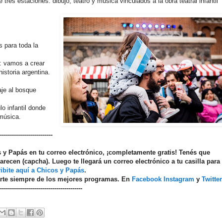
e tres estaciones: dibujo, teatro y música vinculados a la obra teatral infantil
s para toda la
s: vamos a crear
istoria argentina.
iaje al bosque
 infantil donde
 música.
---------------------------
os y Papás en tu correo electrónico, ¡completamente gratis! Tenés que
arecen (capcha). Luego te llegará un correo electrónico a tu casilla para
ibite aquí a Chicos y Papás
.
arte siempre de los mejores programas. En
Facebook
Instagram
y
Twitter
------------------------------------------