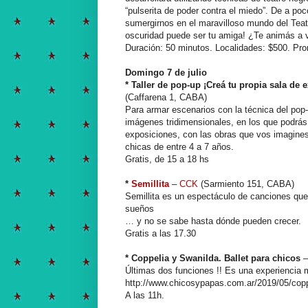
“pulserita de poder contra el miedo”. De a po
sumergirnos en el maravilloso mundo del Teat
oscuridad puede ser tu amiga! ¿Te animás a v
Duración: 50 minutos. Localidades: $500. Pro
Domingo 7 de julio
* Taller de pop-up ¡Creá tu propia sala de 
(Caffarena 1, CABA)
Para armar escenarios con la técnica del pop-u
imágenes tridimensionales, en los que podrás 
exposiciones, con las obras que vos imagines. 
chicas de entre 4 a 7 años.
Gratis, de 15 a 18 hs
*
Semillita
–
CCK
(Sarmiento 151, CABA)
Semillita es un espectáculo de canciones que
sueños
… y no se sabe hasta dónde pueden crecer.
Gratis a las 17.30
* Coppelia y Swanilda. Ballet para chicos
Últimas dos funciones !! Es una experiencia m
http://www.chicosypapas.com.ar/2019/05/copp
A las 11h.