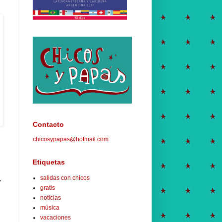
Contacto
chicosypapas@hotmail.com
Etiquetas
salidas con chicos
.
gratis
noticias
música
vacaciones