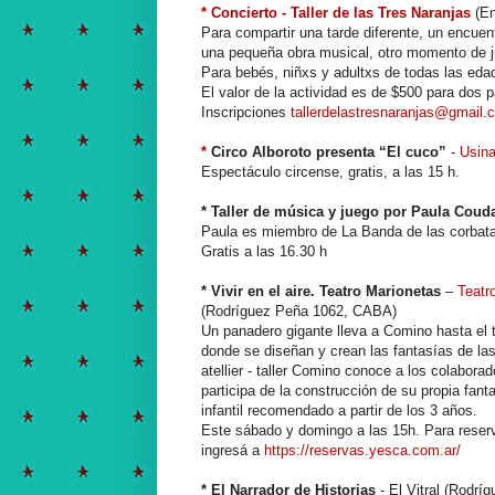
* Concierto - Taller de las Tres Naranjas
(En
Para compartir una tarde diferente, un encuen
una pequeña obra musical, otro momento de j
Para bebés, niñxs y adultxs de todas las eda
El valor de la actividad es de $500 para dos p
Inscripciones
tallerdelastresnaranjas@gmail.
*
Circo Alboroto presenta “El cuco”
-
Usina
Espectáculo circense, gratis, a las 15 h.
* Taller de música y juego por Paula Cou
Paula es miembro de La Banda de las corbatas
Gratis a las 16.30 h
* Vivir en el aire. Teatro Marionetas
–
Teatr
(Rodríguez Peña 1062, CABA)
Un panadero gigante lleva a Comino hasta el 
donde se diseñan y crean las fantasías de la
atellier - taller Comino conoce a los colabor
participa de la construcción de su propia fan
infantil recomendado a partir de los 3 años.
Este sábado y domingo a las 15h. Para reser
ingresá a
https://reservas.yesca.com.ar/
* El Narrador de Historias
- El Vitral (Rodrí