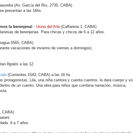
Saavedra (Av. García del Río, 2735, CABA)
se presentan a las 16hs.
mos la berenjena!
-
Usina del Arte
(Caffarena 1, CABA)
milanesas de berenjenas. Para chicas y chicos de 6 a 12 años.
ragua 5565, CABA)
urante vacaciones de invierno de viernes a domingos).
an #gratis a las 12.
ción
(Corrientes 1543, CABA) a las 16 hs
 protagonistas, Lila, una niña cantora y cuenta cuentos, le dará cuerpo y v
dentro de un cuento. Una obra para niños que combina narración, música,
esta.
1, CABA)
uaraní.
dada: 4 a 7 años.