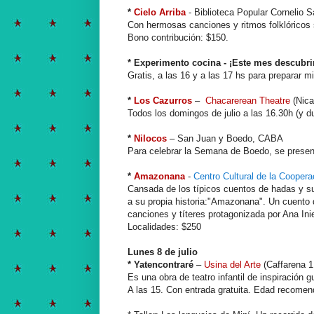
*
Cielo Arriba
- Biblioteca Popular Cornelio 
Con hermosas canciones y ritmos folklóricos 
Bono contribución: $150.
* Experimento cocina - ¡Este mes descubri
Gratis, a las 16 y a las 17 hs para preparar 
*
Los Cazurros
–
Chacarerean Theatre
(Nica
Todos los domingos de julio a las 16.30h (y d
*
Nilocos
– San Juan y Boedo, CABA
Para celebrar la Semana de Boedo, se present
*
Amazonana
-
Centro Cultural de la Coopera
Cansada de los típicos cuentos de hadas y sus
a su propia historia:"Amazonana". Un cuento 
canciones y títeres protagonizada por Ana Ini
Localidades: $250
Lunes 8 de julio
* Yatencontraré
–
Usina del Arte
(Caffarena 
Es una obra de teatro infantil de inspiración g
A las 15. Con entrada gratuita. Edad recomen