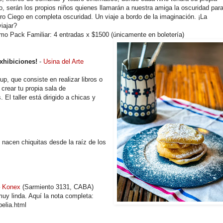
co, serán los propios niños quienes llamarán a nuestra amiga la oscuridad par
ro Ciego en completa oscuridad. Un viaje a bordo de la imaginación. ¡La
iajar?
mo Pack Familiar: 4 entradas x $1500 (únicamente en boletería)
exhibiciones!
-
Usina del Arte
p, que consiste en realizar libros o
crear tu propia sala de
El taller está dirigido a chicas y
 nacen chiquitas desde la raíz de los
–
Konex
(Sarmiento 3131, CABA)
uy linda. Aquí la nota completa:
elia.html