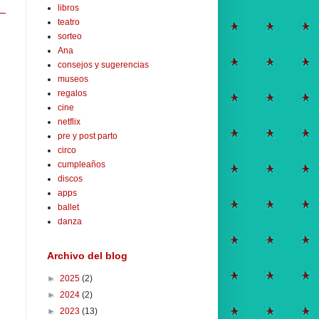
libros
teatro
sorteo
Ana
consejos y sugerencias
museos
regalos
cine
netflix
pre y post parto
circo
cumpleaños
discos
apps
ballet
danza
Archivo del blog
►
2025
(2)
►
2024
(2)
►
2023
(13)