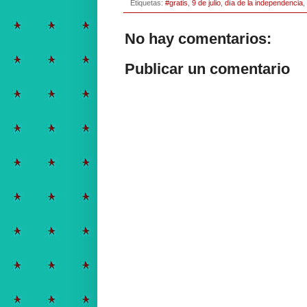
Etiquetas:
#gratis
,
9 de julio
,
día de la independencia
,
No hay comentarios:
Publicar un comentario