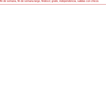
fin de semana
,
fin de semana largo
,
findexxl
,
gratis
,
independencia
,
salidas con chicos