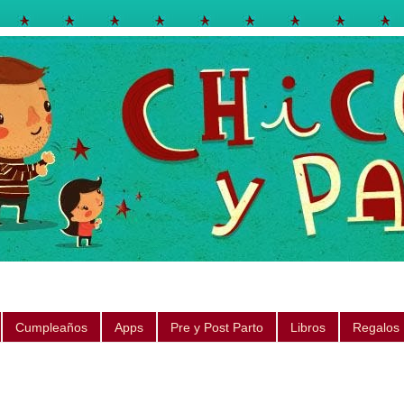
egos, libros, regalos, canciones, consejos, sugerencias
Cumpleaños
Apps
Pre y Post Parto
Libros
Regalos