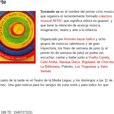
rte
Sonando va
es el nombre del primer ciclo musica
que organiza el recientemente formado
colectivo
musical MiTAÍ
, que significa niño/a en guaraní, y
que tiene la intención de acercar música,
imaginación, teatro y arte a la infancia.
Organizado por
Amonite bazar lúdico
y ocho
grupos de músicos talentosos y de gran
trayectoria, los fines de semana de junio (y el
primer fin de semana de julio) se podrá ver,
escuchar, cantar y bailar junto a
Vuelta Canela
,
Cielo Arriba
,
Naranja Dulce
,
Bigolates de Chocote
La Biblioneta
, Palmito,
Los Tinguiritas
y
Valor
Vereda
.
cuatro de la tarde en el Teatro de la Media Legua, y los domingos a las 11 de
ínez. Una gran noticia para lxs amigxs de zona norte y para todxs lxs que
le 199 TE: 1540727101)