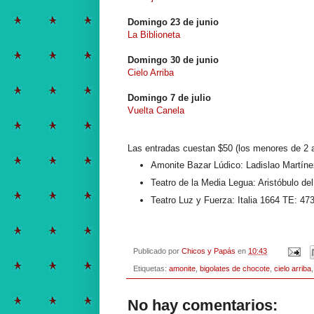
Domingo 23 de junio
La Biblioneta
Domingo 30 de junio
Cielo Arriba
Domingo 7 de julio
Vuelta Canela
Las entradas cuestan $50 (los menores de 2 
Amonite Bazar Lúdico: Ladislao Martíne
Teatro de la Media Legua: Aristóbulo de
Teatro Luz y Fuerza: Italia 1664 TE: 47
Publicado por
Chicos y Papás
en
10:43
Etiquetas:
amonite
,
bigolates de chocote
,
cielo arriba
No hay comentarios: