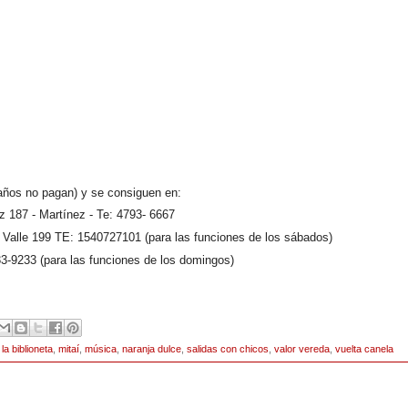
años no pagan) y se consiguen en:
z 187 - Martínez - Te: 4793- 6667
l Valle 199 TE: 1540727101 (para las funciones de los sábados)
33-9233 (para las funciones de los domingos)
,
la biblioneta
,
mitaí
,
música
,
naranja dulce
,
salidas con chicos
,
valor vereda
,
vuelta canela