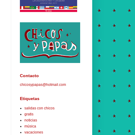
Contacto
chicosypapas@hotmail.com
Etiquetas
salidas con chicos
gratis
noticias
música
vacaciones