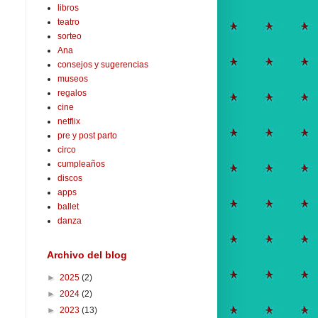
libros
teatro
sorteo
Ana
consejos y sugerencias
museos
regalos
cine
netflix
pre y post parto
circo
cumpleaños
discos
apps
ballet
danza
Archivo del blog
►
2025
(2)
►
2024
(2)
►
2023
(13)