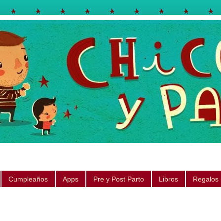
egos, libros, regalos, canciones, consejos, sugerencias
Cumpleaños
Apps
Pre y Post Parto
Libros
Regalos