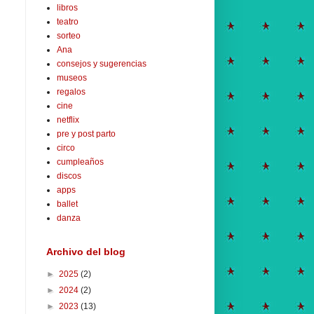
libros
teatro
sorteo
Ana
consejos y sugerencias
museos
regalos
cine
netflix
pre y post parto
circo
cumpleaños
discos
apps
ballet
danza
Archivo del blog
►
2025
(2)
►
2024
(2)
►
2023
(13)