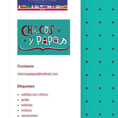
Contacto
chicosypapas@hotmail.com
Etiquetas
salidas con chicos
gratis
noticias
música
vacaciones