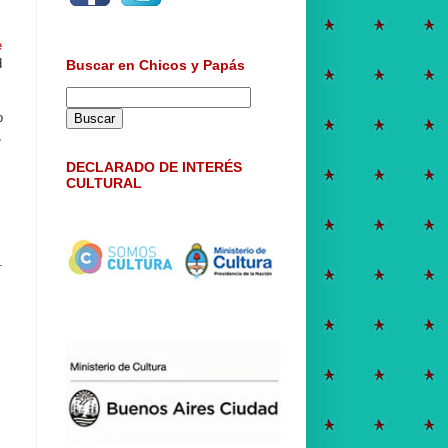
e
d
Buscar en Chicos y Papás
o
,
DECLARADO DE INTERÉS
CULTURAL
o
.