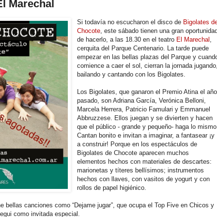
El Marechal
Si todavía no escucharon el disco de
Bigolates d
Chocote
, este sábado tienen una gran oportunida
de hacerlo, a las 18.30 en el teatro
El Marechal
,
cerquita del Parque Centenario. La tarde puede
empezar en las bellas plazas del Parque y cuand
comience a caer el sol, cierran la jornada jugando
bailando y cantando con los Bigolates.
Los Bigolates, que ganaron el Premio Atina el añ
pasado, son Adriana García, Verónica Belloni,
Marcela Herrera, Patricio Famulari y Emmanuel
Abbruzzese. Ellos juegan y se divierten y hacen
que el público - grande y pequeño- haga lo mismo
Cantan bonito e invitan a imaginar, a fantasear ¡y
a construir! Porque en los espectáculos de
Bigolates de Chocote aparecen muchos
elementos hechos con materiales de descartes:
marionetas y títeres bellísimos; instrumentos
hechos con llaves, con vasitos de yogurt y con
rollos de papel higiénico.
ene bellas canciones como “Dejame jugar”, que ocupa el Top Five en Chicos y
egui como invitada especial.