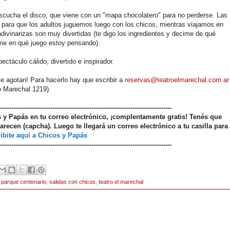
scucha el disco, que viene con un "mapa chocolatero" para no perderse. Las
para que los adultos juguemos luego con los chicos, mientras viajamos en
 adivinanzas son muy divertidas (te digo los ingredientes y decime de qué
ime en qué juego estoy pensando).
ectáculo cálido, divertido e inspirador.
e agotan! Para hacerlo hay que escribir a
reservas@teatroelmarechal.com.ar
do Marechal 1219).
------------------------------------------------------------------------------------
os y Papás en tu correo electrónico, ¡complentamente gratis! Tenés que
arecen (capcha). Luego te llegará un correo electrónico a tu casilla para
ibite aquí a Chicos y Papás
------------------------------------------------------------------------------------
,
parque centenario
,
salidas con chicos
,
teatro el marechal