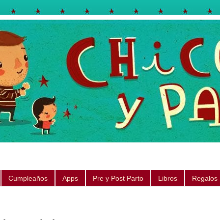
egos, libros, regalos, canciones, consejos, sugerencias
Cumpleaños
Apps
Pre y Post Parto
Libros
Regalos