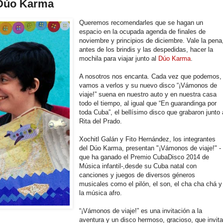
 Dúo Karma
Queremos recomendarles que se hagan un
espacio en la ocupada agenda de finales de
noviembre y principios de diciembre. Vale la pena
antes de los brindis y las despedidas, hacer la
mochila para viajar junto al
Dúo Karma
.
A nosotros nos encanta. Cada vez que podemos,
vamos a verlos y su nuevo disco “¡Vámonos de
viaje!” suena en nuestro auto y en nuestra casa
todo el tiempo, al igual que “En guarandinga por
toda Cuba”, el bellísimo disco que grabaron junto 
Rita del Prado.
Xochitl Galán y Fito Hernández, los integrantes
del Dúo Karma, presentan "¡Vámonos de viaje!" -
que ha ganado el Premio CubaDisco 2014 de
Música infantil-,desde su Cuba natal con
canciones y juegos de diversos géneros
musicales como el pilón, el son, el cha cha chá y
la música afro.
“¡Vámonos de viaje!” es una invitación a la
aventura y un disco hermoso, gracioso, que invit