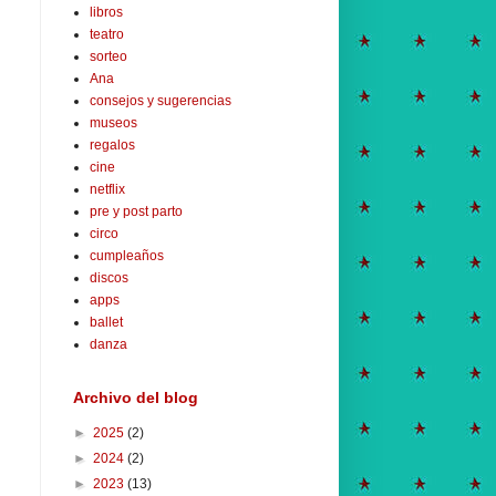
libros
teatro
sorteo
Ana
consejos y sugerencias
museos
regalos
cine
netflix
pre y post parto
circo
cumpleaños
discos
apps
ballet
danza
Archivo del blog
►
2025
(2)
►
2024
(2)
►
2023
(13)