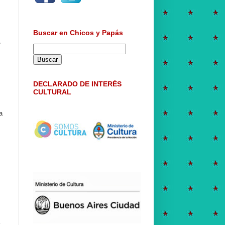
Buscar en Chicos y Papás
,
DECLARADO DE INTERÉS
CULTURAL
a
a