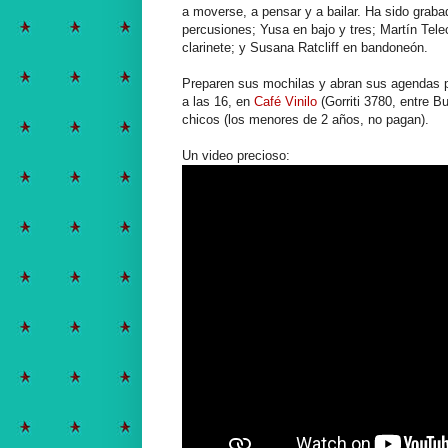
a moverse, a pensar y a bailar. Ha sido gra
percusiones; Yusa en bajo y tres; Martín Telec
clarinete; y Susana Ratcliff en bandoneón.
Preparen sus mochilas y abran sus agendas p
a las 16, en
Café Vinilo
(Gorriti 3780, entre B
chicos (los menores de 2 años, no pagan).
Un video precioso: