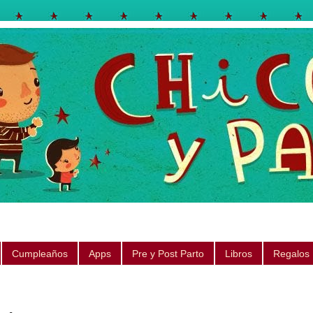
egos, libros, regalos, canciones, consejos, sugerencias
Cumpleaños
Apps
Pre y Post Parto
Libros
Regalos