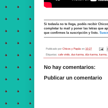
------------------------------------------------------------------
Si todavía no te llega, podés recibir Chic
completar tu mail y poner las letras que ap
que confirmes la suscripción y listo.
Suscr
------------------------------------------------------------------
Publicado por
Chicos y Papás
en
10:27
Etiquetas:
cafe vinilo
,
duo karma
,
dúo karma
,
karma
,
No hay comentarios:
Publicar un comentario