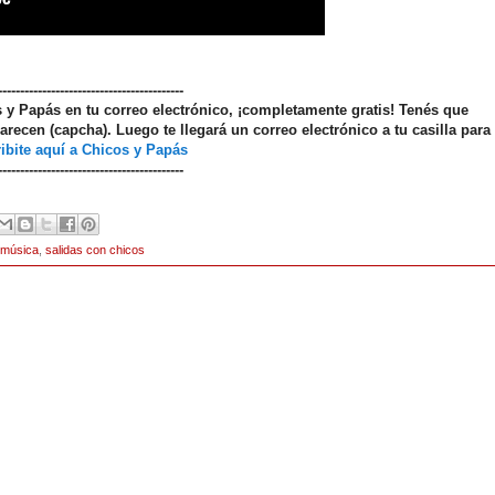
------------------------------------------
os y Papás en tu correo electrónico, ¡completamente gratis! Tenés que
arecen (capcha). Luego te llegará un correo electrónico a tu casilla para
ibite aquí a Chicos y Papás
------------------------------------------
música
,
salidas con chicos