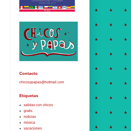
Contacto
chicosypapas@hotmail.com
Etiquetas
salidas con chicos
gratis
noticias
música
vacaciones