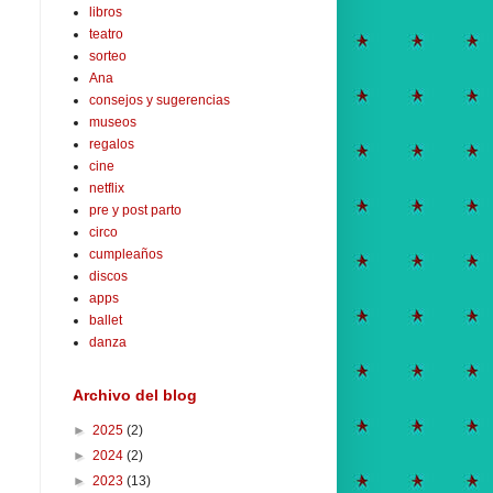
libros
teatro
sorteo
Ana
consejos y sugerencias
museos
regalos
cine
netflix
pre y post parto
circo
cumpleaños
discos
apps
ballet
danza
Archivo del blog
►
2025
(2)
►
2024
(2)
►
2023
(13)