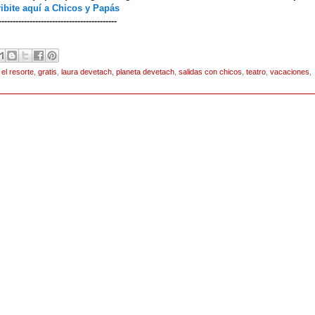
ibite aquí a Chicos y Papás
------------------------------------------
,
el resorte
,
gratis
,
laura devetach
,
planeta devetach
,
salidas con chicos
,
teatro
,
vacaciones
,