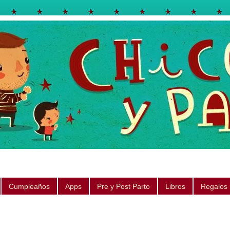
egos, libros, regalos, canciones, consejos, sugerencias
Cumpleaños
Apps
Pre y Post Parto
Libros
Regalos