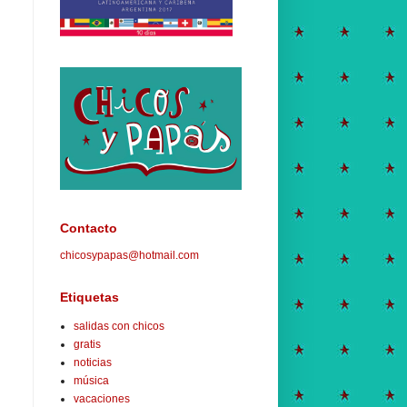
Contacto
chicosypapas@hotmail.com
Etiquetas
salidas con chicos
gratis
noticias
música
vacaciones