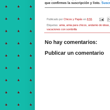
que confirmes la suscripción y listo.
Suscr
------------------------------------------------------------------
Publicado por
Chicos y Papás
en
8:55
Etiquetas:
amia
,
amia para chicos
,
andamio de ideas
vacaciones con sombrilla
No hay comentarios:
Publicar un comentario