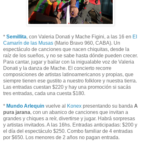
*
Semillita
, con Valeria Donati y Mache Figini, a las 16 en
El
Camarín de las Musas
(Mario Bravo 960, CABA). Un
espectáculo de canciones que nacen chiquitas, desde la
raíz de los sueños, y no se sabe hasta dónde pueden crecer.
Para cantar, jugar y bailar con la inigualable voz de Valeria
Donati y la danza de Mache. El concierto recorre
composiciones de artistas latinoamericanos y propias, que
siempre tienen ese gustito a nuestro folklore y nuestra tierra.
Las entradas cuestan $220 y hay una promoción si sacás
tres entradas, cada una cuesta $180.
*
Mundo Arlequin
vuelve al
Konex
presentando su banda
A
pura jarana
, con un abanico de canciones que invitan a
grandes y chiques a reír, divertirse y jugar. Habrá sorpresas
y artistas invitados. A las 16hs. Entradas anticipadas: $200 y
el día del espectáculo $250. Combo familiar de 4 entradas
por $650. Los menores de 2 años no pagan entrada.