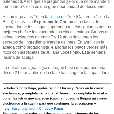
paternidad. A los que se preguntan ¿Por qué no te mandé al
turno tarde?, esta es una gran oportunidad de descubrirlo.
El domingo a las 16 en la
Usina del Arte
(Caffarena 1, en La
Boca), se realiza
Experimento Cocina
con clases de
cocina donde les chiques aprenden recetas, guiados por los
mejores chefs e involucrando los cinco sentidos. Grupos de
veinte cocineritos de entre 7 y 12 años descubren los
secretos del ingrediente estrella del mes. En abril, con la
acelga como protagonista, elaboran los platos verdes más
ricos con las recetas de Juliana López May. Esta semana:
lasaña de acelga.
La entrada es #gratis (se entregan hasta dos por persona
desde 2 horas antes de la clase hasta agotar la capacidad).
-----------------------------------------------------------------------------------------------------------
Si todavía no te llega, podés recibir Chicos y Papás en tu correo
electrónico, ¡completamente gratis! Tenés que completar tu mail y
poner las letras que aparecen (capcha). Luego te llegará un correo
electrónico a tu casilla para que confirmes la suscripción y
listo.
Suscribite aquí a Chicos y Papás
.
Seguinos en las redes sociales para enterarte siempre de los