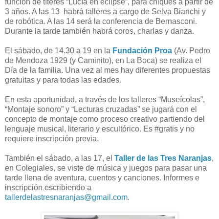
función de títeres “Lucía en eclipse”, para chiques a partir de
3 años. A las 13 habrá talleres a cargo de Selva Bianchi y
de robótica. A las 14 será la conferencia de Bernasconi.
Durante la tarde también habrá coros, charlas y danza.
El sábado, de 14.30 a 19 en la
Fundación Proa
(Av. Pedro
de Mendoza 1929 (y Caminito), en La Boca) se realiza el
Día de la familia. Una vez al mes hay diferentes propuestas
gratuitas y para todas las edades.
En esta oportunidad, a través de los talleres “Museícolas”,
“Montaje sonoro” y “Lecturas cruzadas” se jugará con el
concepto de montaje como proceso creativo partiendo del
lenguaje musical, literario y escultórico. Es #gratis y no
requiere inscripción previa.
También el sábado, a las 17, el
Taller de las Tres Naranjas
,
en Colegiales, se viste de música y juegos para pasar una
tarde llena de aventura, cuentos y canciones. Informes e
inscripción escribiendo a
tallerdelastresnaranjas@gmail.com
.