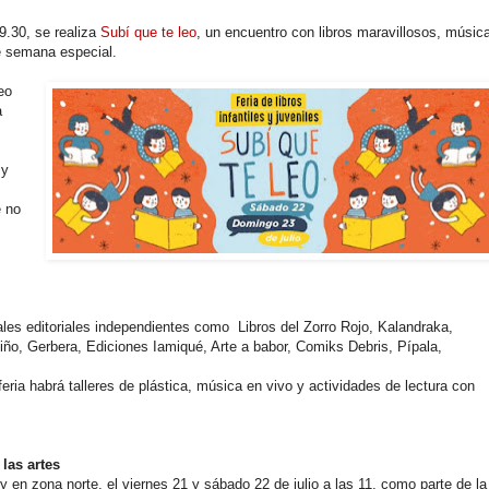
9.30, se realiza
Subí que te leo
, un encuentro con libros maravillosos, músic
de semana especial.
eo
a
 y
e no
pales editoriales independientes como Libros del Zorro Rojo, Kalandraka,
o, Gerbera, Ediciones Iamiqué, Arte a babor, Comiks Debris, Pípala,
eria habrá talleres de plástica, música en vivo y actividades de lectura con
 las artes
en zona norte, el viernes 21 y sábado 22 de julio a las 11, como parte de la