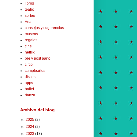
libros
teatro
sorteo
Ana
consejos y sugerencias
museos
regalos
cine
netflix
pre y post parto
circo
cumpleaños
discos
apps
ballet
danza
Archivo del blog
►
2025
(2)
►
2024
(2)
►
2023
(13)