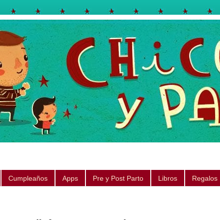
egos, libros, regalos, canciones, consejos, sugerencias
Cumpleaños
Apps
Pre y Post Parto
Libros
Regalos