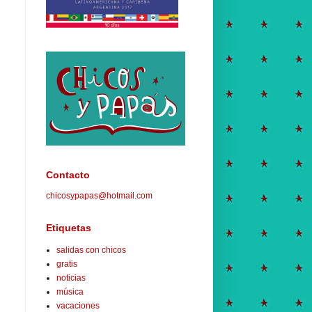
Contacto
chicosypapas@hotmail.com
Etiquetas
salidas con chicos
gratis
noticias
música
vacaciones