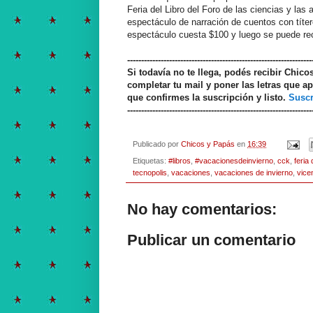
Feria del Libro del Foro de las ciencias y la
espectáculo de narración de cuentos con títeres
espectáculo cuesta $100 y luego se puede reco
------------------------------------------------------------------
Si todavía no te llega, podés recibir Chic
completar tu mail y poner las letras que ap
que confirmes la suscripción y listo.
Suscr
------------------------------------------------------------------
Publicado por
Chicos y Papás
en
16:39
Etiquetas:
#libros
,
#vacacionesdeinvierno
,
cck
,
feria 
tecnopolis
,
vacaciones
,
vacaciones de invierno
,
vice
No hay comentarios:
Publicar un comentario