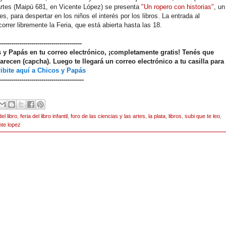
s artes (Maipú 681, en Vicente López) se presenta
"Un ropero con historias"
, un
, para despertar en los niños el interés por los libros. La entrada al
rrer libremente la Feria, que está abierta hasta las 18.
-----------------------------------------
os y Papás en tu correo electrónico, ¡completamente gratis! Tenés que
arecen (capcha). Luego te llegará un correo electrónico a tu casilla para
ibite aquí a Chicos y Papás
------------------------------------------
del libro
,
feria del libro infantil
,
foro de las ciencias y las artes
,
la plata
,
libros
,
subi que te leo
,
nte lopez