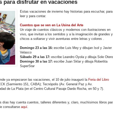
as para disfrutar en vacaciones
Estas vacaciones de invierno hay historias para escuchar, para
leer y para contar.
Cuentos que se ven en La Usina del Arte
Un viaje de cuentos clásicos y modernos con ilustraciones en
vivo, que invitan a los sentidos y a la imaginación de grandes y
chicos a soltarse y vivir aventuras entre letras y colores .
Domingo 23 a las 16:
escribe Luis Mey y dibujan Isol y Javier
Velasco
Sábado 29 a las 17:
escribe Leandro Oyola y dibuja Sole Oter
Domingo 30 a las 17:
escribe Juan Sklar y dibuja Robertita
SuperStar
onde ya empezaron las vacaciones, el 10 de julio inauguró la
Feria del Libro
 CCK (Sarmiento 151, CABA); Tecnópolis (Av. General Paz y Av.
udad de La Plata (en el Centro Cultural Pasaje Dardo Rocha, en 50 y 7).
los días hay cuenta cuentos, talleres diferentes y, claro, muchísimos libros par
de consultarse
aquí
.