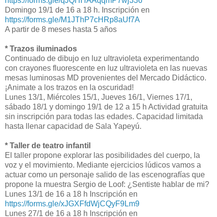
https://forms.gle/qJQHHAAqqmP7wj336
Domingo 19/1 de 16 a 18 h. Inscripción en
https://forms.gle/M1JThP7cHRp8aUf7A
A partir de 8 meses hasta 5 años
* Trazos iluminados
Continuado de dibujo en luz ultravioleta experimentando
con crayones fluorescente en luz ultravioleta en las nuevas
mesas luminosas MD provenientes del Mercado Didáctico.
¡Animate a los trazos en la oscuridad!
Lunes 13/1, Miércoles 15/1, Jueves 16/1, Viernes 17/1,
sábado 18/1 y domingo 19/1 de 12 a 15 h Actividad gratuita
sin inscripción para todas las edades. Capacidad limitada
hasta llenar capacidad de Sala Yapeyú.
* Taller de teatro infantil
El taller propone explorar las posibilidades del cuerpo, la
voz y el movimiento. Mediante ejercicios lúdicos vamos a
actuar como un personaje salido de las escenografías que
propone la muestra Sergio de Loof: ¿Sentiste hablar de mi?
Lunes 13/1 de 16 a 18 h Inscripción en
https://forms.gle/xJGXFfdWjCQyF9Lm9
Lunes 27/1 de 16 a 18 h Inscripción en