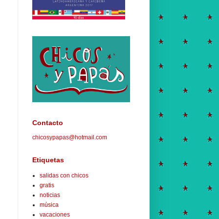
Contacto
chicosypapas@hotmail.com
Etiquetas
salidas con chicos
gratis
noticias
música
vacaciones