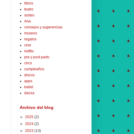
libros
teatro
sorteo
Ana
consejos y sugerencias
museos
regalos
cine
netflix
pre y post parto
circo
cumpleaños
discos
apps
ballet
danza
Archivo del blog
►
2025
(2)
►
2024
(2)
►
2023
(13)