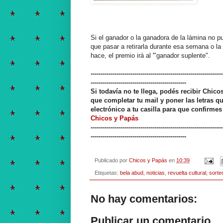
Si el ganador o la ganadora de la lámina no pu
que pasar a retirarla durante esa semana o la 
hace, el premio irá al '"ganador suplente".
------------------------------------------------------------------
------------------------------------------------
Si todavía no te llega, podés recibir Chico
que completar tu mail y poner las letras q
electrónico a tu casilla para que confirmes
Chicos y Papás
------------------------------------------------------------------
------------------------------------------------
Publicado por
Chicos y Papás
en
10:39
Etiquetas:
bela abud
,
noticias
,
revuelta cultural
,
sorte
No hay comentarios:
Publicar un comentario