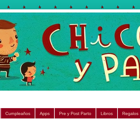
egos, libros, regalos, canciones, consejos, sugerencias
Cumpleaños
Apps
Pre y Post Parto
Libros
Regalos