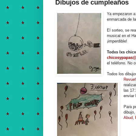
Dibujos de cumpleaños
Ya empezaron a l
enmarcada de la
El sorteo, se re
musical en el H
¡imperdible!
Todxs lxs chic
chicosypapas@
el teléfono. No 
Todos los dibujo
Revuelt
realiz
las 17
enviar 
Para po
dibujo
Abud
,