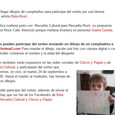
legar dibujos de cumpleaños para participar del sorteo por una lámina
 artista
Bela Abud
.
aliza mañana junto con Revuelta Cultural para Revuelta Rock, su propuesta
ard Rock Café. Atención porque mañana (martes) se presenta
Vuelta Canela
,
xs pueden participar del sorteo enviando un dibujo de un cumpleaños a
hotmail.com
Para mandar el dibujo, sacale una foto con cámara digital o co
olvides contarnos el nombre y la edad del dibujante.
s recibidos serán expuestos en las redes sociales de
Chicos y Papás
y de
a Cultural
, y participarán del sorteo que
aremos, en vivo, el martes 24 de septiembre a
:30. Hasta el martes al mediodía, hay tiempo de
los dibujos.
der participar del sorteo, además de enviar el
, hay que ser fan de los Facebooks de
Bela
Revuelta Cultural
y
Chicos y Papás
.