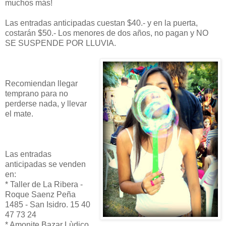
muchos más!
Las entradas anticipadas cuestan $40.- y en la puerta,
costarán $50.- Los menores de dos años, no pagan y NO
SE SUSPENDE POR LLUVIA.
Recomiendan llegar
temprano para no
perderse nada, y llevar
el mate.
Las entradas
anticipadas se venden
en:
* Taller de La Ribera -
Roque Saenz Peña
1485 - San Isidro. 15 40
47 73 24
* Amonite Bazar Lùdico